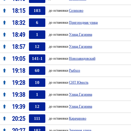
18:15
103
до остановки
Селихово
18:32
6
до остановки
Пригородная улица
18:49
1
до остановки
Улица Гагарина
18:57
12
до остановки
Улица Гагарина
19:05
141-1
до остановки
Новозавидовский
19:18
60
до остановки
Рыбхоз
19:28
10
до остановки
СНТ Юность
19:38
1
до остановки
Улица Гагарина
19:39
12
до остановки
Улица Гагарина
20:25
111
до остановки
Карачарово
20:27
102
до остановки
Заречная улица