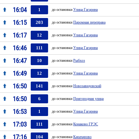
16:04
1
до остановки
Улица Гагарина
16:15
203
до остановки
Паромная переправа
16:17
12
до остановки
Улица Гагарина
16:46
111
до остановки
Улица Гагарина
16:47
10
до остановки
Рыбхоз
16:49
12
до остановки
Улица Гагарина
16:50
141
до остановки
Новозавидовский
16:50
6
до остановки
Пригородная улица
16:53
1
до остановки
Улица Гагарина
17:03
111
до остановки
Конаково ГРЭС
17:16
104
до остановки
Карачарово