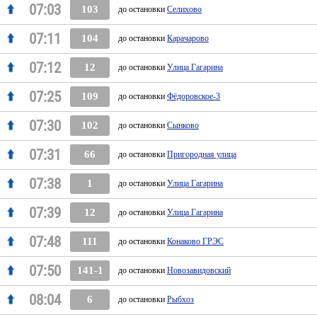
07:03
103
до остановки
Селихово
07:11
104
до остановки
Карачарово
07:12
12
до остановки
Улица Гагарина
07:25
109
до остановки
Фёдоровское-3
07:30
102
до остановки
Сынково
07:31
66
до остановки
Пригородная улица
07:38
1
до остановки
Улица Гагарина
07:39
12
до остановки
Улица Гагарина
07:48
111
до остановки
Конаково ГРЭС
07:50
141-1
до остановки
Новозавидовский
08:04
6
до остановки
Рыбхоз