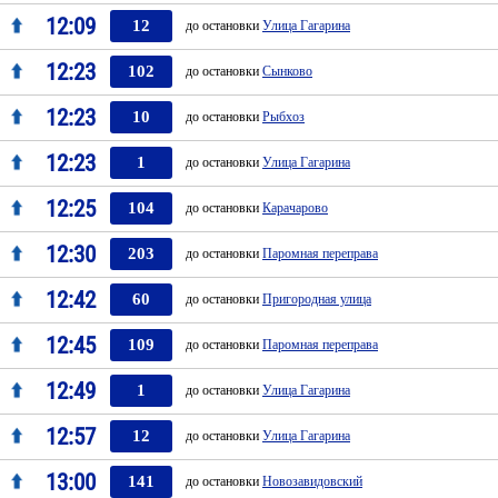
12:09
12
до остановки
Улица Гагарина
12:23
102
до остановки
Сынково
12:23
10
до остановки
Рыбхоз
12:23
1
до остановки
Улица Гагарина
12:25
104
до остановки
Карачарово
12:30
203
до остановки
Паромная переправа
12:42
60
до остановки
Пригородная улица
12:45
109
до остановки
Паромная переправа
12:49
1
до остановки
Улица Гагарина
12:57
12
до остановки
Улица Гагарина
13:00
141
до остановки
Новозавидовский