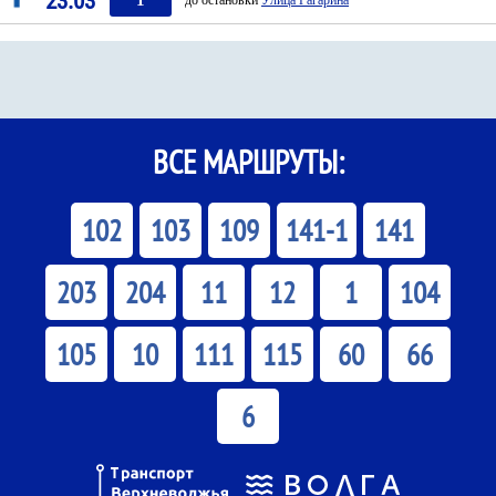
23:03
ВСЕ МАРШРУТЫ:
102
103
109
141-1
141
203
204
11
12
1
104
105
10
111
115
60
66
6