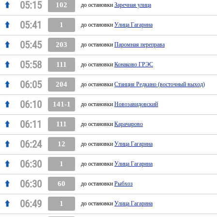
05:15
102
до остановки
Заречная улица
05:41
1
до остановки
Улица Гагарина
05:45
203
до остановки
Паромная переправа
05:58
111
до остановки
Конаково ГРЭС
06:05
204
до остановки
Станция Редкино (восточный выход)
06:10
141-1
до остановки
Новозавидовский
06:11
111
до остановки
Карачарово
06:24
12
до остановки
Улица Гагарина
06:30
1
до остановки
Улица Гагарина
06:30
60
до остановки
Рыбхоз
06:49
1
до остановки
Улица Гагарина