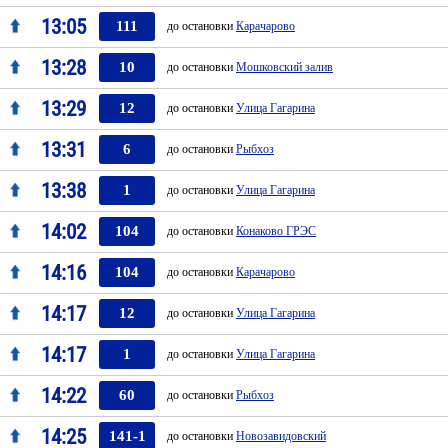
13:05
111
до остановки
Карачарово
13:28
10
до остановки
Мошковский залив
13:29
12
до остановки
Улица Гагарина
13:31
6
до остановки
Рыбхоз
13:38
1
до остановки
Улица Гагарина
14:02
104
до остановки
Конаково ГРЭС
14:16
104
до остановки
Карачарово
14:17
12
до остановки
Улица Гагарина
14:17
1
до остановки
Улица Гагарина
14:22
60
до остановки
Рыбхоз
14:25
141-1
до остановки
Новозавидовский