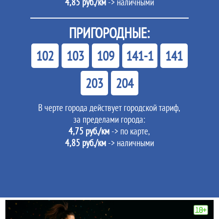
4,85 руб./км
-> наличными
ПРИГОРОДНЫЕ:
102
103
109
141-1
141
203
204
В черте города действует городской тариф,
за пределами города:
4,75 руб./км
-> по карте,
4,85 руб./км
-> наличными