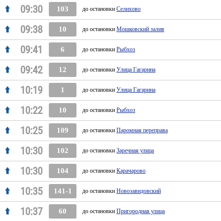
09:30
103
до остановки
Селихово
09:38
10
до остановки
Мошковский залив
09:41
6
до остановки
Рыбхоз
09:42
12
до остановки
Улица Гагарина
10:19
1
до остановки
Улица Гагарина
10:22
10
до остановки
Рыбхоз
10:25
109
до остановки
Паромная переправа
10:30
102
до остановки
Заречная улица
10:30
104
до остановки
Карачарово
10:35
141-1
до остановки
Новозавидовский
10:37
60
до остановки
Пригородная улица