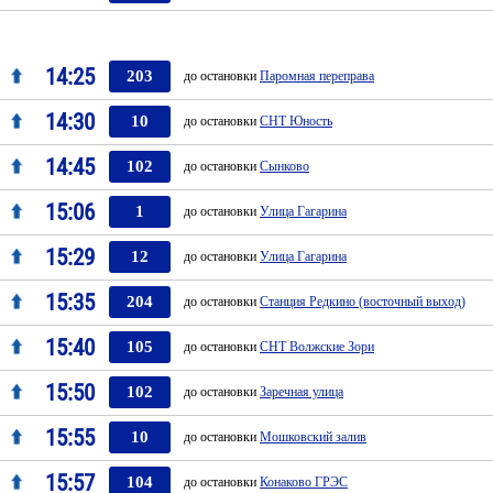
14:25
203
до остановки
Паромная переправа
14:30
10
до остановки
СНТ Юность
14:45
102
до остановки
Сынково
15:06
1
до остановки
Улица Гагарина
15:29
12
до остановки
Улица Гагарина
15:35
204
до остановки
Станция Редкино (восточный выход)
15:40
105
до остановки
СНТ Волжские Зори
15:50
102
до остановки
Заречная улица
15:55
10
до остановки
Мошковский залив
15:57
104
до остановки
Конаково ГРЭС