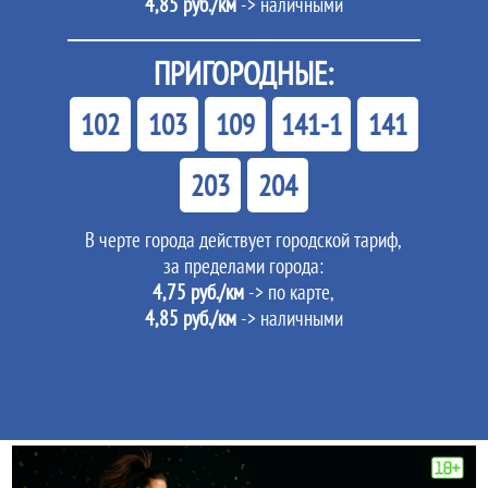
4,85 руб./км
-> наличными
ПРИГОРОДНЫЕ:
102
103
109
141-1
141
203
204
В черте города действует городской тариф,
за пределами города:
4,75 руб./км
-> по карте,
4,85 руб./км
-> наличными