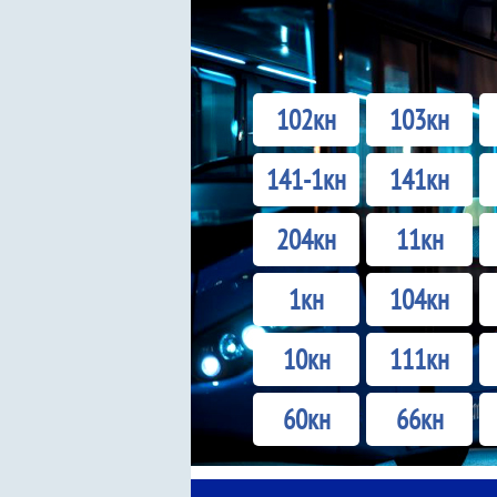
102кн
103кн
141-1кн
141кн
204кн
11кн
1кн
104кн
10кн
111кн
60кн
66кн