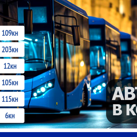
109кн
203кн
12кн
105кн
115кн
6кн