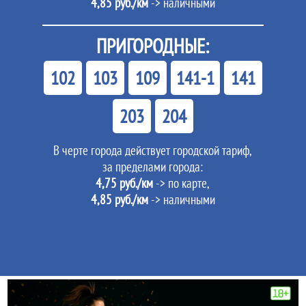
4,85 руб./км
-> наличными
ПРИГОРОДНЫЕ:
102
103
109
141-1
141
203
204
В черте города действует городской тариф,
за пределами города:
4,75 руб./км
-> по карте,
4,85 руб./км
-> наличными