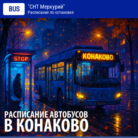
"СНТ Меркурий"
BUS
Расписание по остановке