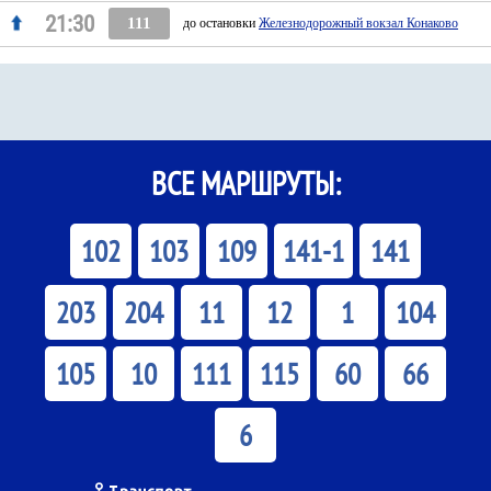
21:30
111
до остановки
Железнодорожный вокзал Конаково
ВСЕ МАРШРУТЫ:
102
103
109
141-1
141
203
204
11
12
1
104
105
10
111
115
60
66
6