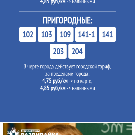
4,85 руб./км
-> наличными
ПРИГОРОДНЫЕ:
102
103
109
141-1
141
203
204
В черте города действует городской тариф,
за пределами города:
4,75 руб./км
-> по карте,
4,85 руб./км
-> наличными