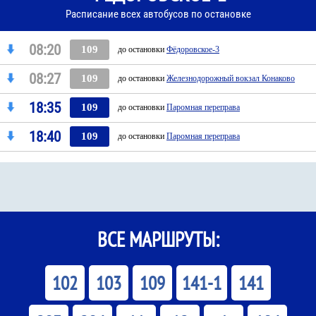
Расписание всех автобусов по остановке
08:20
109
до остановки
Фёдоровское-3
08:27
109
до остановки
Железнодорожный вокзал Конаково
18:35
109
до остановки
Паромная переправа
18:40
109
до остановки
Паромная переправа
ВСЕ МАРШРУТЫ:
102
103
109
141-1
141