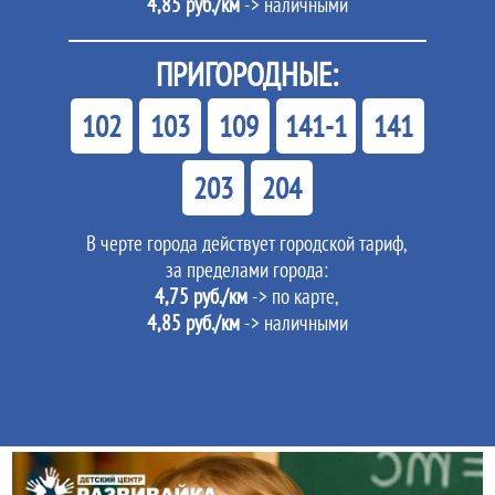
4,85 руб./км
-> наличными
ПРИГОРОДНЫЕ:
102
103
109
141-1
141
203
204
В черте города действует городской тариф,
за пределами города:
4,75 руб./км
-> по карте,
4,85 руб./км
-> наличными