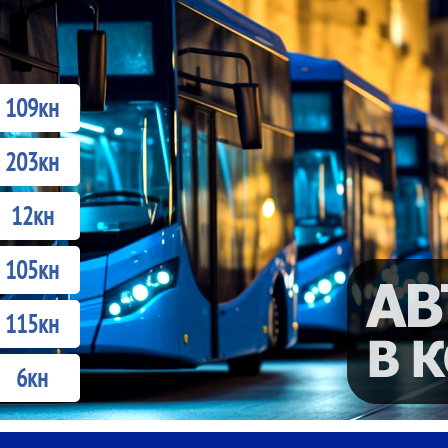
109кн
203кн
12кн
105кн
115кн
6кн