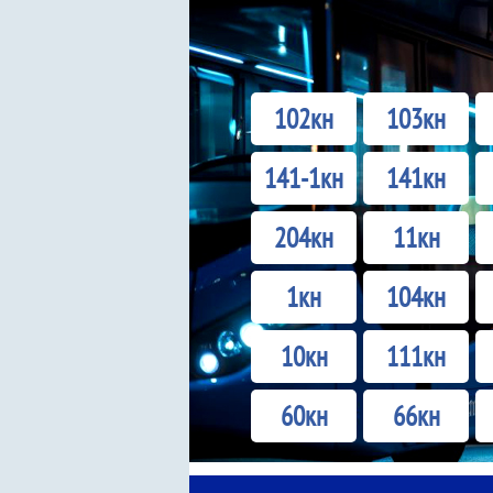
102кн
103кн
141-1кн
141кн
204кн
11кн
1кн
104кн
10кн
111кн
60кн
66кн