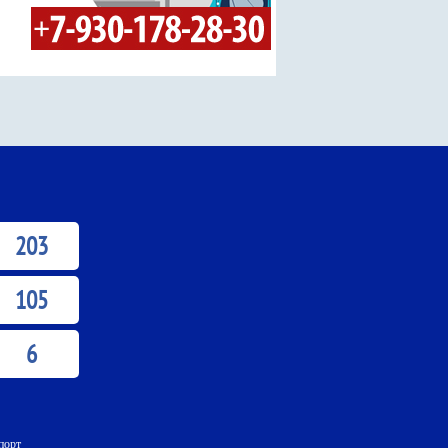
203
105
6
порт