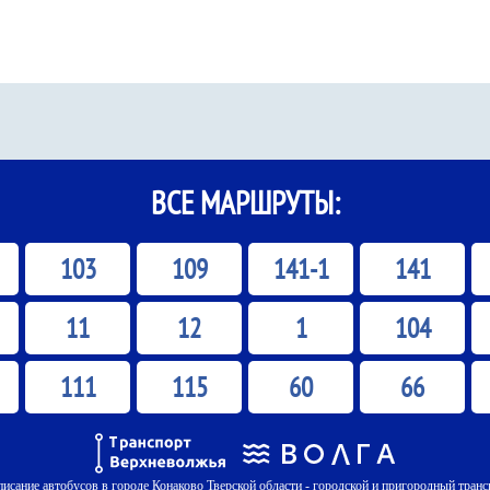
ВСЕ МАРШРУТЫ:
103
109
141-1
141
11
12
1
104
111
115
60
66
писание автобусов в городе Конаково Тверской области - городской и пригородный транс