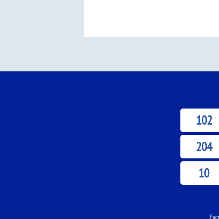
102
204
10
Рас