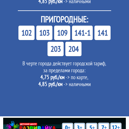
4,85 руб./км
-> наличными
ПРИГОРОДНЫЕ:
102
103
109
141-1
141
203
204
В черте города действует городской тариф,
за пределами города:
4,75 руб./км
-> по карте,
4,85 руб./км
-> наличными