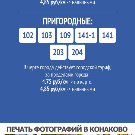
4,85 руб./км
-> наличными
ПРИГОРОДНЫЕ:
102
103
109
141-1
141
203
204
В черте города действует городской тариф,
за пределами города:
4,75 руб./км
-> по карте,
4,85 руб./км
-> наличными