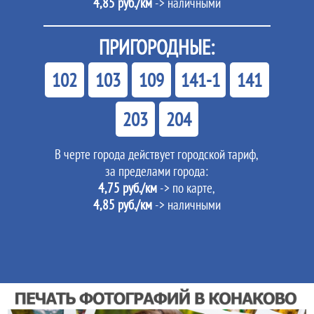
4,85 руб./км
-> наличными
ПРИГОРОДНЫЕ:
102
103
109
141-1
141
203
204
В черте города действует городской тариф,
за пределами города:
4,75 руб./км
-> по карте,
4,85 руб./км
-> наличными