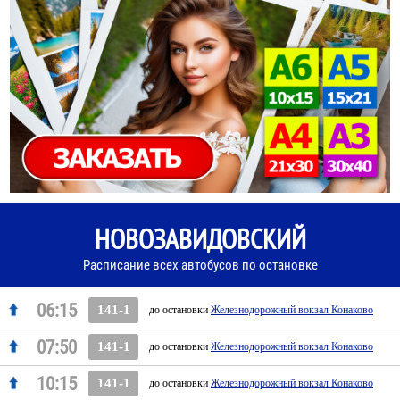
НОВОЗАВИДОВСКИЙ
Расписание всех автобусов по остановке
06:15
141-1
до остановки
Железнодорожный вокзал Конаково
07:50
141-1
до остановки
Железнодорожный вокзал Конаково
10:15
141-1
до остановки
Железнодорожный вокзал Конаково