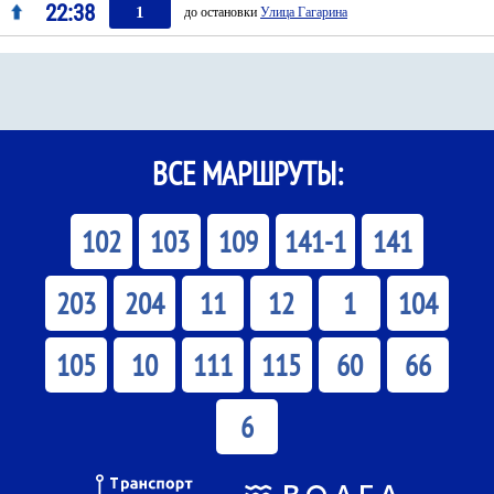
22:38
1
до остановки
Улица Гагарина
ВСЕ МАРШРУТЫ:
102
103
109
141-1
141
203
204
11
12
1
104
105
10
111
115
60
66
6