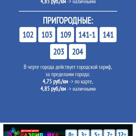
4,85 руб./км
-> наличными
ПРИГОРОДНЫЕ:
102
103
109
141-1
141
203
204
В черте города действует городской тариф,
за пределами города:
4,75 руб./км
-> по карте,
4,85 руб./км
-> наличными