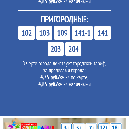
4,85 руб./км
-> наличными
ПРИГОРОДНЫЕ:
102
103
109
141-1
141
203
204
В черте города действует городской тариф,
за пределами города:
4,75 руб./км
-> по карте,
4,85 руб./км
-> наличными