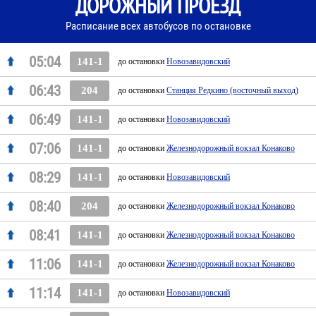
ДОРОЖНЫЙ ПРОЕЗД
Расписание всех автобусов по остановке
05:04
141-1
до остановки
Новозавидовский
06:43
204
до остановки
Станция Редкино (восточный выход)
06:49
141-1
до остановки
Новозавидовский
07:06
141-1
до остановки
Железнодорожный вокзал Конаково
08:29
141-1
до остановки
Новозавидовский
08:40
204
до остановки
Железнодорожный вокзал Конаково
08:41
141-1
до остановки
Железнодорожный вокзал Конаково
11:06
141-1
до остановки
Железнодорожный вокзал Конаково
11:14
141-1
до остановки
Новозавидовский