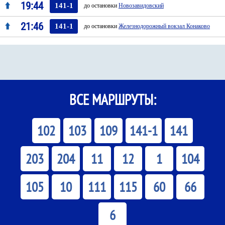
19:44
141-1
до остановки
Новозавидовский
21:46
141-1
до остановки
Железнодорожный вокзал Конаково
ВСЕ МАРШРУТЫ:
102
103
109
141-1
141
203
204
11
12
1
104
105
10
111
115
60
66
6