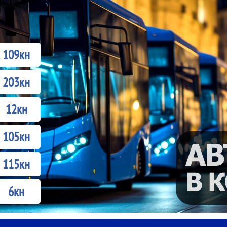
109кн
203кн
12кн
105кн
115кн
6кн