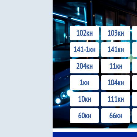
102кн
103кн
141-1кн
141кн
204кн
11кн
1кн
104кн
10кн
111кн
60кн
66кн