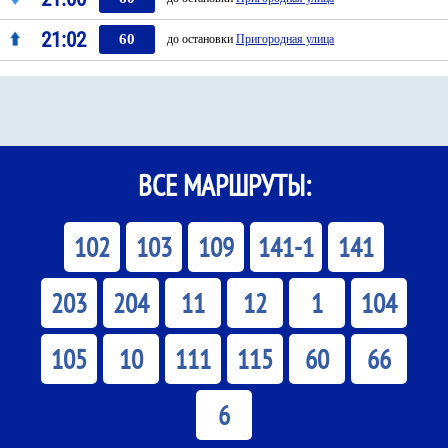
21:02
60
до остановки
Пригородная улица
ВСЕ МАРШРУТЫ:
102
103
109
141-1
141
203
204
11
12
1
104
105
10
111
115
60
66
6