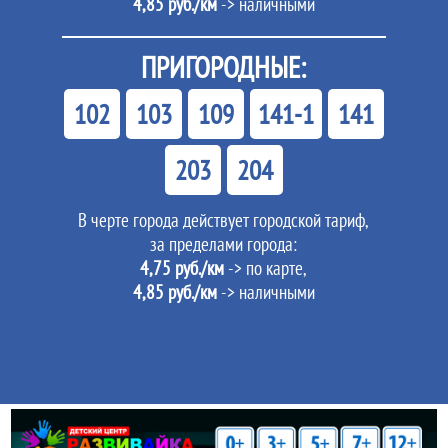
4,85 руб./км
-> наличными
ПРИГОРОДНЫЕ:
102
103
109
141-1
141
203
204
В черте города действует городской тариф,
за пределами города:
4,75 руб./км
-> по карте,
4,85 руб./км
-> наличными