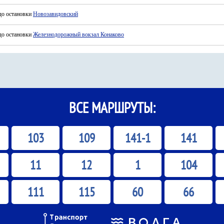
до остановки
Новозавидовский
до остановки
Железнодорожный вокзал Конаково
ВСЕ МАРШРУТЫ:
103
109
141-1
141
11
12
1
104
111
115
60
66