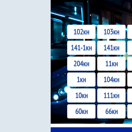
102кн
103кн
141-1кн
141кн
204кн
11кн
1кн
104кн
10кн
111кн
60кн
66кн