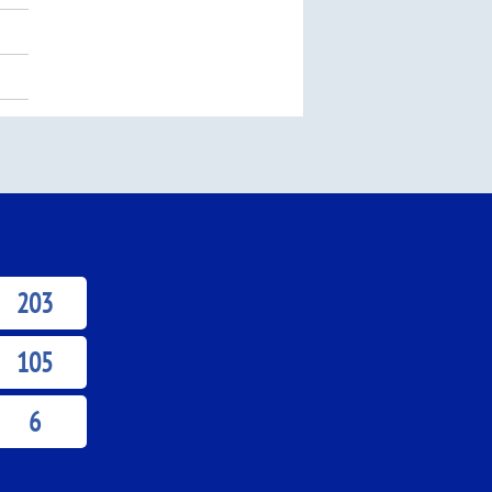
203
105
6