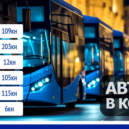
109кн
203кн
12кн
105кн
115кн
6кн