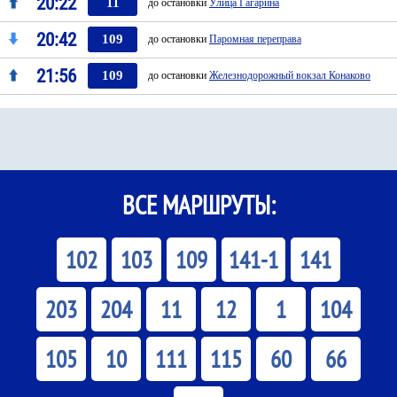
20:22
11
до остановки
Улица Гагарина
20:42
109
до остановки
Паромная переправа
21:56
109
до остановки
Железнодорожный вокзал Конаково
ВСЕ МАРШРУТЫ:
102
103
109
141-1
141
203
204
11
12
1
104
105
10
111
115
60
66