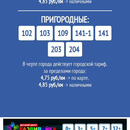
4,85 руб./км
-> наличными
ПРИГОРОДНЫЕ:
102
103
109
141-1
141
203
204
В черте города действует городской тариф,
за пределами города:
4,75 руб./км
-> по карте,
4,85 руб./км
-> наличными