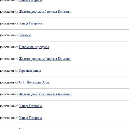
до остановки
Железнодорожный вокзал Конаково
до остановки
Улица Гагарина
до остановки
Уразово
до остановки
Паромная переправа
до остановки
Железнодорожный вокзал Конаково
до остановки
Заречная улица
до остановки
СНТ Волжские Зори
до остановки
Железнодорожный вокзал Конаково
до остановки
Улица Гагарина
до остановки
Улица Гагарина