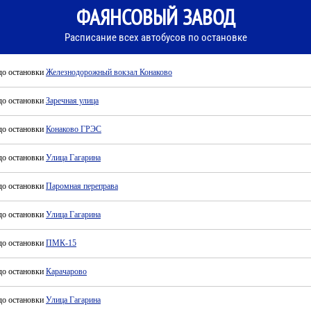
ФАЯНСОВЫЙ ЗАВОД
Расписание всех автобусов по остановке
до остановки
Железнодорожный вокзал Конаково
до остановки
Заречная улица
до остановки
Конаково ГРЭС
до остановки
Улица Гагарина
до остановки
Паромная переправа
до остановки
Улица Гагарина
до остановки
ПМК-15
до остановки
Карачарово
до остановки
Улица Гагарина