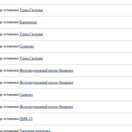
до остановки
Улица Гагарина
до остановки
Карачарово
до остановки
Улица Гагарина
до остановки
Селихово
до остановки
Улица Гагарина
до остановки
Железнодорожный вокзал Конаково
до остановки
Железнодорожный вокзал Конаково
до остановки
Сынково
до остановки
Железнодорожный вокзал Конаково
до остановки
ПМК-15
до остановки
Паромная переправа