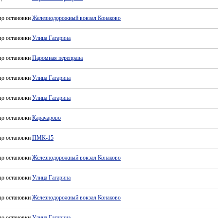
до остановки
Железнодорожный вокзал Конаково
до остановки
Улица Гагарина
до остановки
Паромная переправа
до остановки
Улица Гагарина
до остановки
Улица Гагарина
до остановки
Карачарово
до остановки
ПМК-15
до остановки
Железнодорожный вокзал Конаково
до остановки
Улица Гагарина
до остановки
Железнодорожный вокзал Конаково
до остановки
Улица Гагарина