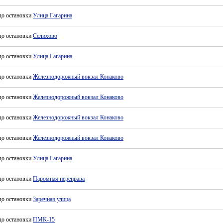
до остановки
Улица Гагарина
до остановки
Селихово
до остановки
Улица Гагарина
до остановки
Железнодорожный вокзал Конаково
до остановки
Железнодорожный вокзал Конаково
до остановки
Железнодорожный вокзал Конаково
до остановки
Железнодорожный вокзал Конаково
до остановки
Улица Гагарина
до остановки
Паромная переправа
до остановки
Заречная улица
до остановки
ПМК-15