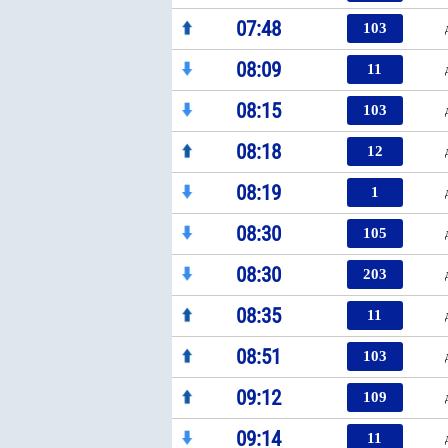
07:48
103
08:09
11
08:15
103
08:18
12
08:19
1
08:30
105
08:30
203
08:35
11
08:51
103
09:12
109
09:14
11