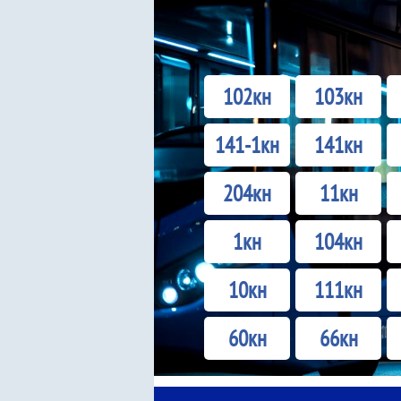
102кн
103кн
141-1кн
141кн
204кн
11кн
1кн
104кн
10кн
111кн
60кн
66кн