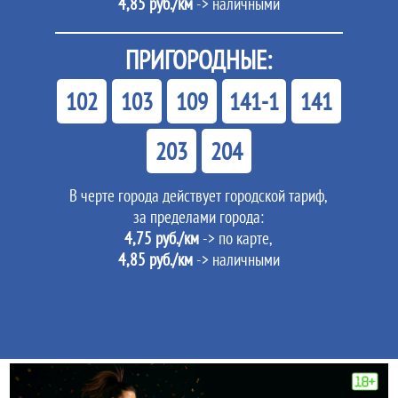
4,85 руб./км
-> наличными
ПРИГОРОДНЫЕ:
102
103
109
141-1
141
203
204
В черте города действует городской тариф,
за пределами города:
4,75 руб./км
-> по карте,
4,85 руб./км
-> наличными