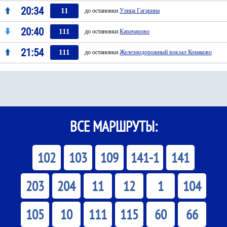
20:34
11
до остановки
Улица Гагарина
20:40
111
до остановки
Карачарово
21:54
111
до остановки
Железнодорожный вокзал Конаково
ВСЕ МАРШРУТЫ:
102
103
109
141-1
141
203
204
11
12
1
104
105
10
111
115
60
66