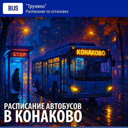
"Трунино"
BUS
Расписание по остановке