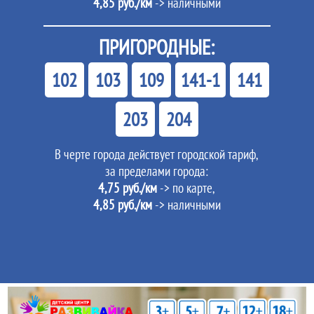
4,85 руб./км
-> наличными
ПРИГОРОДНЫЕ:
102
103
109
141-1
141
203
204
В черте города действует городской тариф,
за пределами города:
4,75 руб./км
-> по карте,
4,85 руб./км
-> наличными