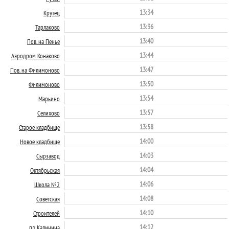
13:34
Крутец
13:36
Тарлаково
13:40
Пов. на Пенье
13:44
Аэродром Конаково
13:47
Пов. на Филимоново
13:50
Филимоново
13:54
Марьино
13:57
Селихово
13:58
Старое кладбище
14:00
Новое кладбище
14:03
Сырзавод
14:04
Октябрьская
14:06
Школа №2
14:08
Советская
14:10
Строителей
14:12
пл. Калинина