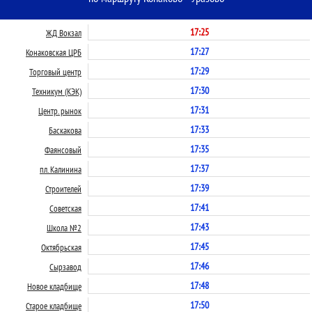
17:25
ЖД Вокзал
17:27
Конаковская ЦРБ
17:29
Торговый центр
17:30
Техникум (КЭК)
17:31
Центр. рынок
17:33
Баскакова
17:35
Фаянсовый
17:37
пл. Калинина
17:39
Строителей
17:41
Советская
17:43
Школа №2
17:45
Октябрьская
17:46
Сырзавод
17:48
Новое кладбище
17:50
Старое кладбище