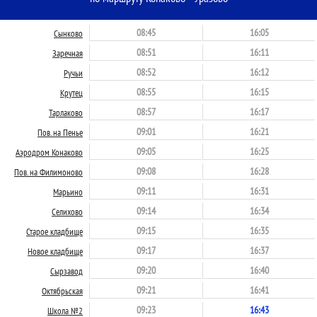
08:45
16:05
Сынково
08:51
16:11
Заречная
08:52
16:12
Ручьи
08:55
16:15
Крутец
08:57
16:17
Тарлаково
09:01
16:21
Пов. на Пенье
09:05
16:25
Аэродром Конаково
09:08
16:28
Пов. на Филимоново
09:11
16:31
Марьино
09:14
16:34
Селихово
09:15
16:35
Старое кладбище
09:17
16:37
Новое кладбище
09:20
16:40
Сырзавод
09:21
16:41
Октябрьская
09:23
16:43
Школа №2