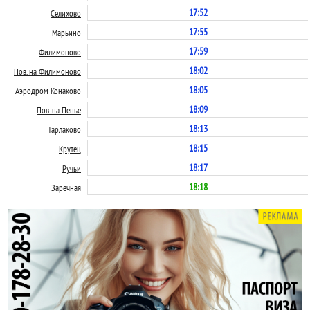
17:52
Селихово
17:55
Марьино
17:59
Филимоново
18:02
Пов. на Филимоново
18:05
Аэродром Конаково
18:09
Пов. на Пенье
18:13
Тарлаково
18:15
Крутец
18:17
Ручьи
18:18
Заречная