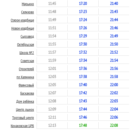
11:45
17:20
21:40
Марьино
11:48
17:23
21:43
Селихово
11:49
17:24
21:44
Старое кладбище
11:51
17:26
21:46
Новое кладбище
11:54
17:29
21:49
Сырзавод
11:55
17:30
21:50
Октябрьская
11:57
17:32
21:52
Школа №2
11:59
17:34
21:54
Советская
12:01
17:36
21:56
Строителей
12:03
17:38
21:58
пл. Калинина
12:05
17:40
22:00
Фаянсовый
12:07
17:42
22:02
Баскакова
12:08
17:43
22:03
Дом ребёнка
12:09
17:44
22:04
Центр. рынок
12:11
17:46
22:06
Торговый центр
12:13
17:48
22:08
Конаковская ЦРБ