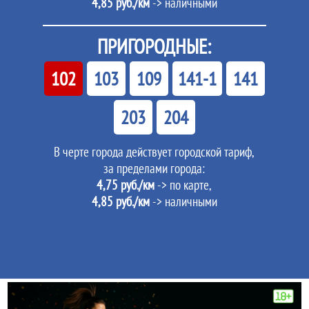
4,85 руб./км
-> наличными
ПРИГОРОДНЫЕ:
102
103
109
141-1
141
203
204
В черте города действует городской тариф,
за пределами города:
4,75 руб./км
-> по карте,
4,85 руб./км
-> наличными