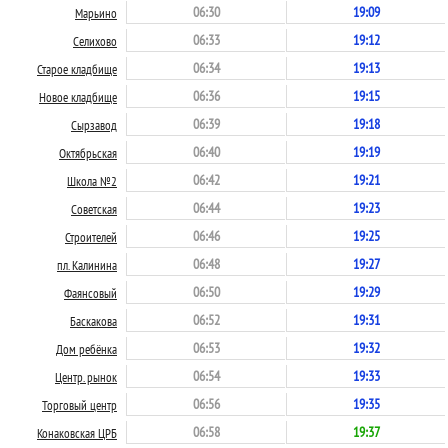
06:30
19:09
Марьино
06:33
19:12
Селихово
06:34
19:13
Старое кладбище
06:36
19:15
Новое кладбище
06:39
19:18
Сырзавод
06:40
19:19
Октябрьская
06:42
19:21
Школа №2
06:44
19:23
Советская
06:46
19:25
Строителей
06:48
19:27
пл. Калинина
06:50
19:29
Фаянсовый
06:52
19:31
Баскакова
06:53
19:32
Дом ребёнка
06:54
19:33
Центр. рынок
06:56
19:35
Торговый центр
06:58
19:37
Конаковская ЦРБ