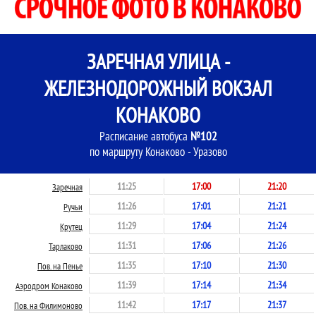
ЗАРЕЧНАЯ УЛИЦА -
ЖЕЛЕЗНОДОРОЖНЫЙ ВОКЗАЛ
КОНАКОВО
Расписание автобуса
№102
по маршруту Конаково - Уразово
11:25
17:00
21:20
Заречная
11:26
17:01
21:21
Ручьи
11:29
17:04
21:24
Крутец
11:31
17:06
21:26
Тарлаково
11:35
17:10
21:30
Пов. на Пенье
11:39
17:14
21:34
Аэродром Конаково
11:42
17:17
21:37
Пов. на Филимоново