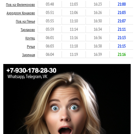
05:48
11:03
16:23
21:00
Пов. на Филимоново
05:51
11:06
16:26
21:03
Аэродром Конаково
05:55
11:10
16:30
21:07
Пов. на Пенье
05:59
11:14
16:34
21:11
Тарлаково
06:01
11:16
16:36
21:13
Крутец
06:03
11:18
16:38
21:15
Ручьи
06:04
11:19
16:39
21:16
Заречная