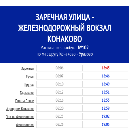
ЗАРЕЧНАЯ УЛИЦА -
ЖЕЛЕЗНОДОРОЖНЫЙ ВОКЗАЛ
КОНАКОВО
Расписание автобуса
№102
по маршруту Конаково - Уразово
06:06
18:45
Заречная
06:07
18:46
Ручьи
06:10
18:49
Крутец
06:12
18:51
Тарлаково
06:16
18:55
Пов. на Пенье
06:20
18:59
Аэродром Конаково
06:23
19:02
Пов. на Филимоново
06:26
19:05
Филимоново