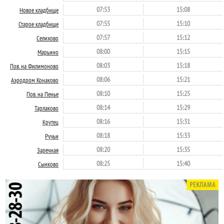
07:53
15:08
Новое кладбище
07:55
15:10
Старое кладбище
07:57
15:12
Селихово
08:00
15:15
Марьино
08:03
15:18
Пов. на Филимоново
08:06
15:21
Аэродром Конаково
08:10
15:25
Пов. на Пенье
08:14
15:29
Тарлаково
08:16
15:31
Крутец
08:18
15:33
Ручьи
08:20
15:35
Заречная
08:25
15:40
Сынково