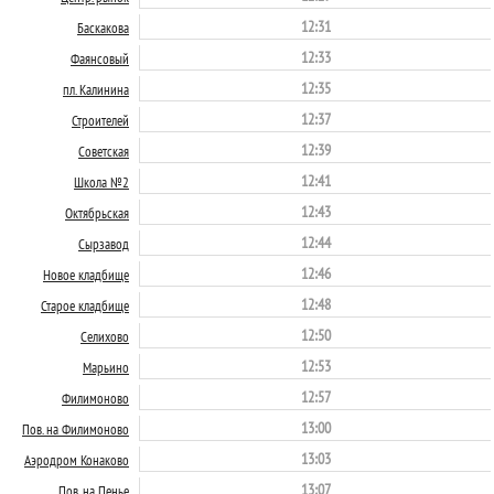
12:31
Баскакова
12:33
Фаянсовый
12:35
пл. Калинина
12:37
Строителей
12:39
Советская
12:41
Школа №2
12:43
Октябрьская
12:44
Сырзавод
12:46
Новое кладбище
12:48
Старое кладбище
12:50
Селихово
12:53
Марьино
12:57
Филимоново
13:00
Пов. на Филимоново
13:03
Аэродром Конаково
13:07
Пов. на Пенье