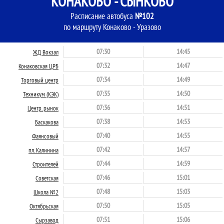
КОНАКОВО - СЫНКОВО
Расписание автобуса
№102
по маршруту Конаково - Уразово
07:30
14:45
ЖД Вокзал
07:32
14:47
Конаковская ЦРБ
07:34
14:49
Торговый центр
07:35
14:50
Техникум (КЭК)
07:36
14:51
Центр. рынок
07:38
14:53
Баскакова
07:40
14:55
Фаянсовый
07:42
14:57
пл. Калинина
07:44
14:59
Строителей
07:46
15:01
Советская
07:48
15:03
Школа №2
07:50
15:05
Октябрьская
07:51
15:06
Сырзавод