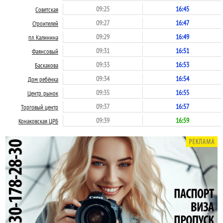
09:25
16:45
Советская
09:27
16:47
Строителей
09:29
16:49
пл. Калинина
09:31
16:51
Фаянсовый
09:33
16:53
Баскакова
09:34
16:54
Дом ребёнка
09:35
16:55
Центр. рынок
09:37
16:57
Торговый центр
09:39
16:59
Конаковская ЦРБ