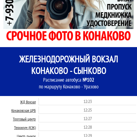
ЖЕЛЕЗНОДОРОЖНЫЙ ВОКЗАЛ
КОНАКОВО - СЫНКОВО
Расписание автобуса
№102
по маршруту Конаково - Уразово
12:23
ЖД Вокзал
12:25
Конаковская ЦРБ
12:27
Торговый центр
12:28
Техникум (КЭК)
12:29
Центр. рынок