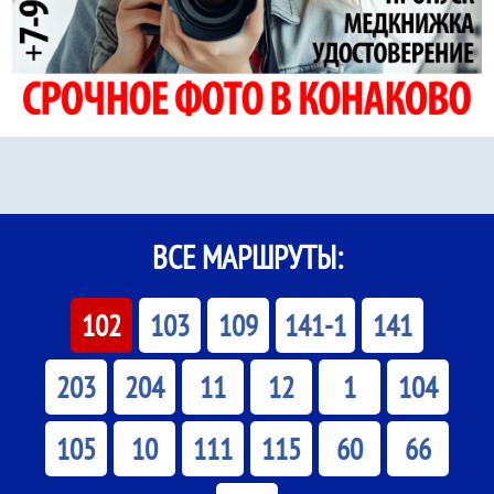
ВСЕ МАРШРУТЫ:
102
103
109
141-1
141
203
204
11
12
1
104
105
10
111
115
60
66