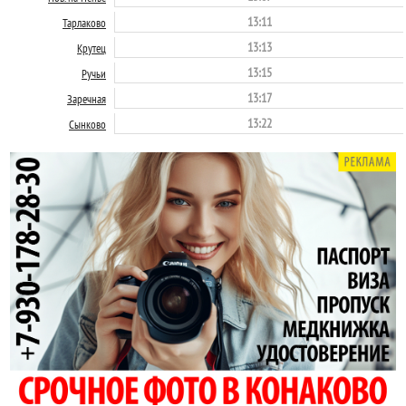
13:11
Тарлаково
13:13
Крутец
13:15
Ручьи
13:17
Заречная
13:22
Сынково