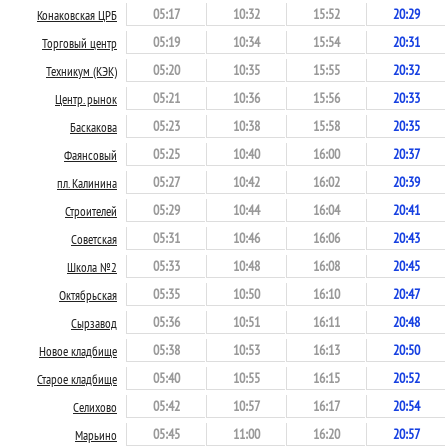
05:17
10:32
15:52
20:29
Конаковская ЦРБ
05:19
10:34
15:54
20:31
Торговый центр
05:20
10:35
15:55
20:32
Техникум (КЭК)
05:21
10:36
15:56
20:33
Центр. рынок
05:23
10:38
15:58
20:35
Баскакова
05:25
10:40
16:00
20:37
Фаянсовый
05:27
10:42
16:02
20:39
пл. Калинина
05:29
10:44
16:04
20:41
Строителей
05:31
10:46
16:06
20:43
Советская
05:33
10:48
16:08
20:45
Школа №2
05:35
10:50
16:10
20:47
Октябрьская
05:36
10:51
16:11
20:48
Сырзавод
05:38
10:53
16:13
20:50
Новое кладбище
05:40
10:55
16:15
20:52
Старое кладбище
05:42
10:57
16:17
20:54
Селихово
05:45
11:00
16:20
20:57
Марьино