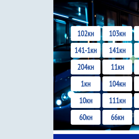
102кн
103кн
141-1кн
141кн
204кн
11кн
1кн
104кн
10кн
111кн
60кн
66кн