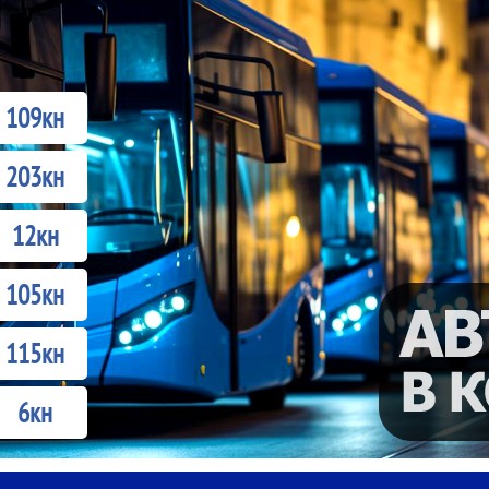
109кн
203кн
12кн
105кн
115кн
6кн