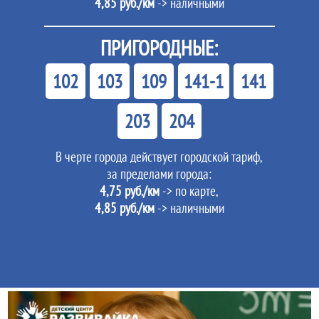
4,85 руб./км
-> наличными
ПРИГОРОДНЫЕ:
102
103
109
141-1
141
203
204
В черте города действует городской тариф,
за пределами города:
4,75 руб./км
-> по карте,
4,85 руб./км
-> наличными