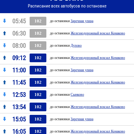
Расписание всех автобусов по остановке
05:45
102
до остановки
Заречная улица
06:30
102
до остановки
Железнодорожный вокзал Конаково
08:00
102
до остановки
Дулово
09:12
102
до остановки
Железнодорожный вокзал Конаково
11:00
102
до остановки
Заречная улица
11:45
102
до остановки
Железнодорожный вокзал Конаково
12:53
102
до остановки
Сынково
13:54
102
до остановки
Железнодорожный вокзал Конаково
15:05
102
до остановки
Заречная улица
16:05
102
до остановки
Железнодорожный вокзал Конаково