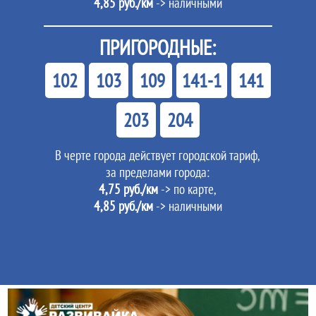
4,85 руб./км
-> наличными
ПРИГОРОДНЫЕ:
102
103
109
141-1
141
203
204
В черте города действует городской тариф,
за пределами города:
4,75 руб./км
-> по карте,
4,85 руб./км
-> наличными