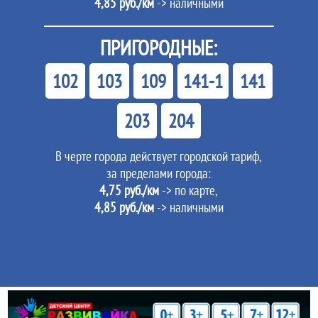
4,85 руб./км
-> наличными
ПРИГОРОДНЫЕ:
102
103
109
141-1
141
203
204
В черте города действует городской тариф,
за пределами города:
4,75 руб./км
-> по карте,
4,85 руб./км
-> наличными