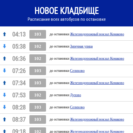
НОВОЕ КЛАДБИЩЕ
Расписание всех автобусов по остановке
04:13
103
до остановки
Железнодорожный вокзал Конаково
05:38
102
до остановки
Заречная улица
06:36
102
до остановки
Железнодорожный вокзал Конаково
07:26
103
до остановки
Селихово
07:34
103
до остановки
Железнодорожный вокзал Конаково
07:53
102
до остановки
Дулово
08:28
103
до остановки
Селихово
08:37
103
до остановки
Железнодорожный вокзал Конаково
09:18
102
до остановки
Железнодорожный вокзал Конаково