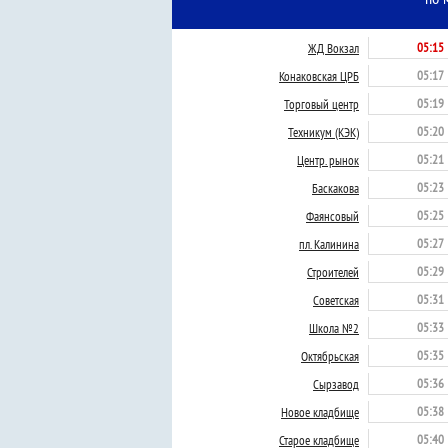
05:15
ЖД Вокзал
05:17
Конаковская ЦРБ
05:19
Торговый центр
05:20
Техникум (КЭК)
05:21
Центр. рынок
05:23
Баскакова
05:25
Фаянсовый
05:27
пл. Калинина
05:29
Строителей
05:31
Советская
05:33
Школа №2
05:35
Октябрьская
05:36
Сырзавод
05:38
Новое кладбище
05:40
Старое кладбище