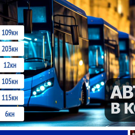
109кн
203кн
12кн
105кн
115кн
6кн