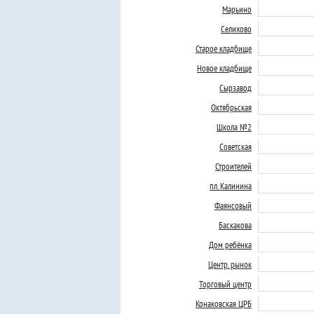
Марьино
Селихово
Старое кладбище
Новое кладбище
Сырзавод
Октябрьская
Школа №2
Советская
Строителей
пл. Калинина
Фаянсовый
Баскакова
Дом ребёнка
Центр. рынок
Торговый центр
Конаковская ЦРБ