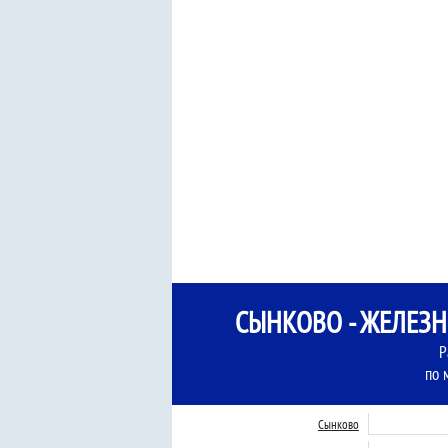
СЫНКОВО - ЖЕЛЕЗ
Р
по 
Сынково