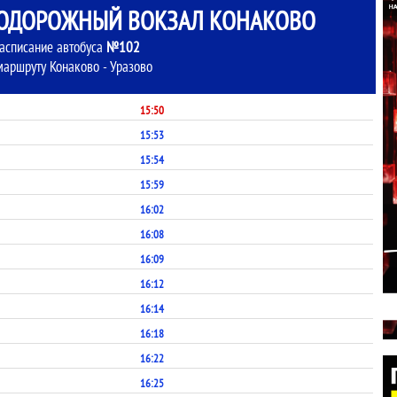
НОДОРОЖНЫЙ ВОКЗАЛ КОНАКОВО
асписание автобуса
№102
маршруту Конаково - Уразово
15:50
15:53
15:54
15:59
16:02
16:08
16:09
16:12
16:14
16:18
16:22
16:25