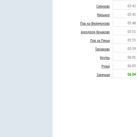
05:42
Селихово
05:45
Марьино
05:48
Пов. на Филимоново
05:51
Аэродром Конаково
05:55
Пов. на Пенье
05:59
Тарлаково
06:01
Крутец
06:03
Ручьи
06:04
Заречная