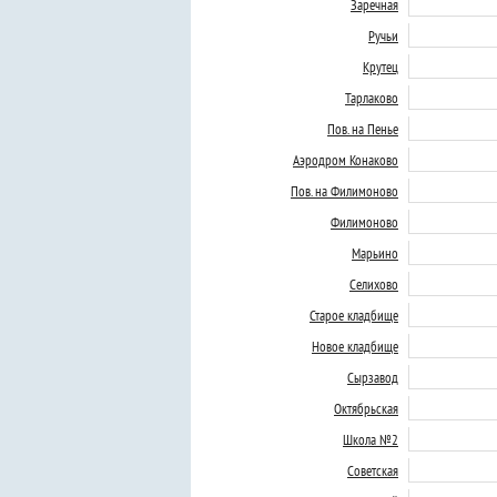
Заречная
Ручьи
Крутец
Тарлаково
Пов. на Пенье
Аэродром Конаково
Пов. на Филимоново
Филимоново
Марьино
Селихово
Старое кладбище
Новое кладбище
Сырзавод
Октябрьская
Школа №2
Советская