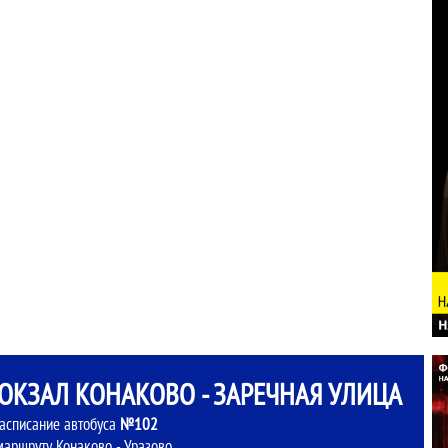
КЗАЛ КОНАКОВО - ЗАРЕЧНАЯ УЛИЦА
асписание автобуса
№102
маршруту Конаково - Уразово