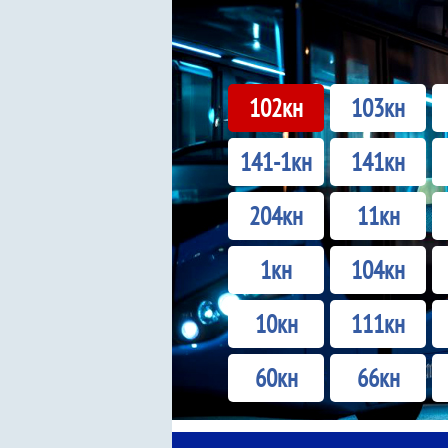
102кн
103кн
141-1кн
141кн
204кн
11кн
1кн
104кн
10кн
111кн
60кн
66кн