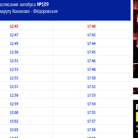
асписание автобуса
№109
ршруту Конаково - Фёдоровское
12:45
17:40
12:47
17:42
12:49
17:44
12:50
17:45
12:51
17:46
12:53
17:48
12:55
17:50
12:57
17:52
12:58
17:53
12:59
17:54
13:00
17:55
13:02
17:57
13:03
17:58