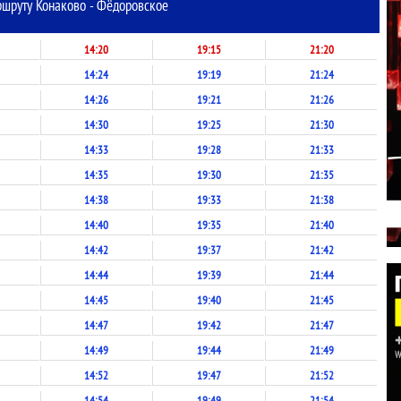
ршруту Конаково - Фёдоровское
14:20
19:15
21:20
14:24
19:19
21:24
14:26
19:21
21:26
14:30
19:25
21:30
14:33
19:28
21:33
14:35
19:30
21:35
14:38
19:33
21:38
14:40
19:35
21:40
14:42
19:37
21:42
14:44
19:39
21:44
14:45
19:40
21:45
14:47
19:42
21:47
14:49
19:44
21:49
14:52
19:47
21:52
14:54
19:49
21:54