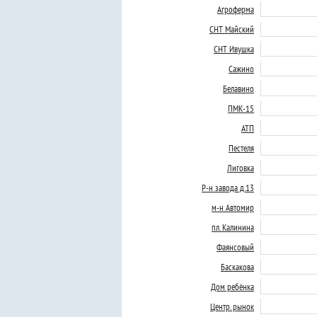
Агроферма
СНТ Майский
СНТ Ивушка
Сажино
Белавино
ПМК-15
АТП
Пестеля
Лиговка
Р-н завода д.13
м-н Автомир
пл. Калинина
Фаянсовый
Баскакова
Дом ребёнка
Центр. рынок