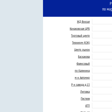
Р
по ма
ЖД Вокзал
Конаковская ЦРБ
Торговый центр
Техникум (КЭК)
Центр. рынок
Баскакова
Фаянсовый
пл. Калинина
м-н Автомир
Р-н завода д.13
Лиговка
Пестеля
АТП