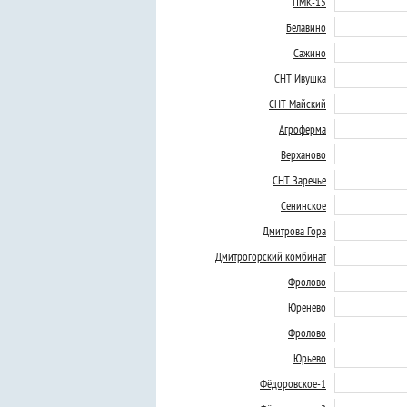
ПМК-15
Белавино
Сажино
СНТ Ивушка
СНТ Майский
Агроферма
Верханово
СНТ Заречье
Сенинское
Дмитрова Гора
Дмитрогорский комбинат
Фролово
Юренево
Фролово
Юрьево
Фёдоровское-1