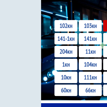
102кн
103кн
141-1кн
141кн
204кн
11кн
1кн
104кн
10кн
111кн
60кн
66кн