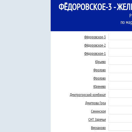
ФЁДОРОВСКОЕ-3 - ЖЕ
Р
по ма
Фёдоровское-3
Фёдоровское-2
Фёдоровское-1
Юрьево
Фролово
Фролово
Юренево
Дмитрогорский комбинат
Дмитрова Гора
Сенинское
СНТ Заречье
Верханово