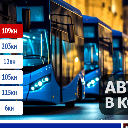
109кн
203кн
12кн
105кн
115кн
6кн