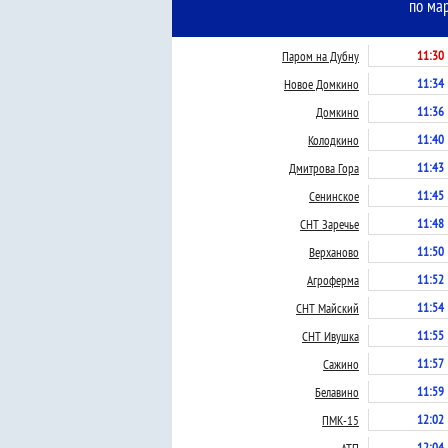
по ма
11:30
Паром на Дубну
11:34
Новое Домкино
11:36
Домкино
11:40
Колодкино
11:43
Дмитрова Гора
11:45
Сенинское
11:48
СНТ Заречье
11:50
Верханово
11:52
Агроферма
11:54
СНТ Майский
11:55
СНТ Ивушка
11:57
Сажино
11:59
Белавино
12:02
ПМК-15
12:04