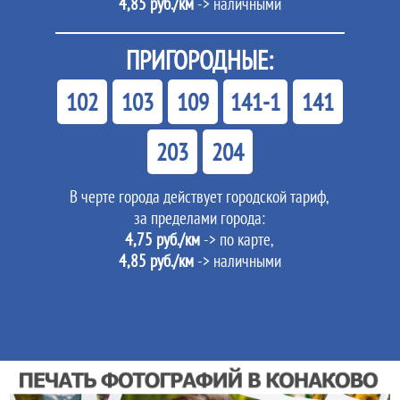
4,85 руб./км
-> наличными
ПРИГОРОДНЫЕ:
102
103
109
141-1
141
203
204
В черте города действует городской тариф,
за пределами города:
4,75 руб./км
-> по карте,
4,85 руб./км
-> наличными