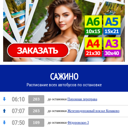
САЖИНО
Расписание всех автобусов по остановке
06:10
203
до остановки
Паромная переправа
07:07
203
до остановки
Железнодорожный вокзал Конаково
07:50
109
до остановки
Фёдоровское-3