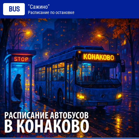
"Сажино"
BUS
Расписание по остановке