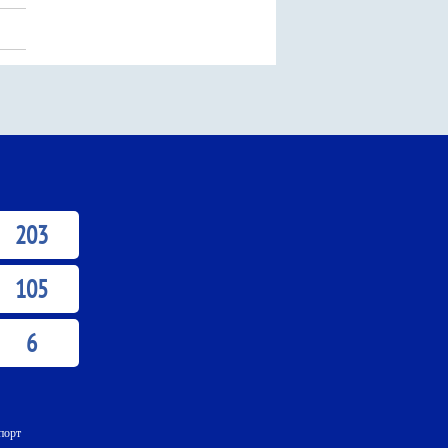
203
105
6
порт