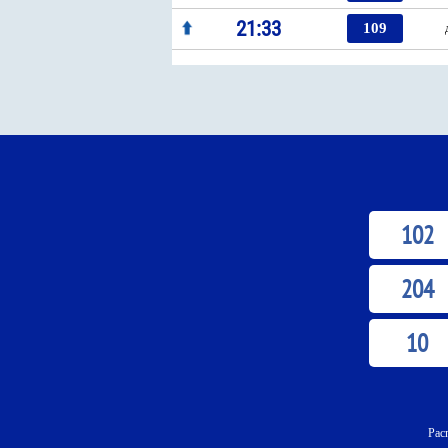
21:33
109
102
204
10
Рас