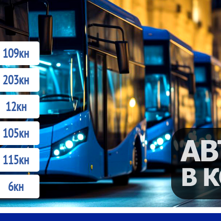
109кн
203кн
12кн
105кн
115кн
6кн