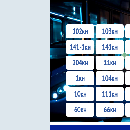
102кн
103кн
141-1кн
141кн
204кн
11кн
1кн
104кн
10кн
111кн
60кн
66кн