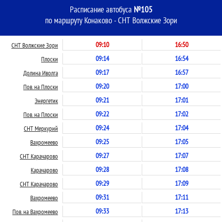
Расписание автобуса
№105
по маршруту Конаково - СНТ Волжские Зори
09:10
16:50
СНТ Волжские Зори
09:14
16:54
Плоски
09:17
16:57
Долина Иволга
09:20
17:00
Пов. на Плоски
09:21
17:01
Энергетик
09:22
17:02
Пов. на Плоски
09:24
17:04
СНТ Меркурий
09:25
17:05
Вахромеево
09:27
17:07
СНТ Карачарово
09:28
17:08
Карачарово
09:29
17:09
СНТ Карачарово
09:31
17:11
Вахромеево
09:33
17:13
Пов. на Вахромеево