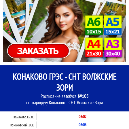
КОНАКОВО ГРЭС - СНТ ВОЛЖСКИЕ
ЗОРИ
Расписание автобуса
№105
по маршруту Конаково - СНТ Волжские Зори
08:02
Конаково ГРЭС
08:06
Конаковский ЗСК