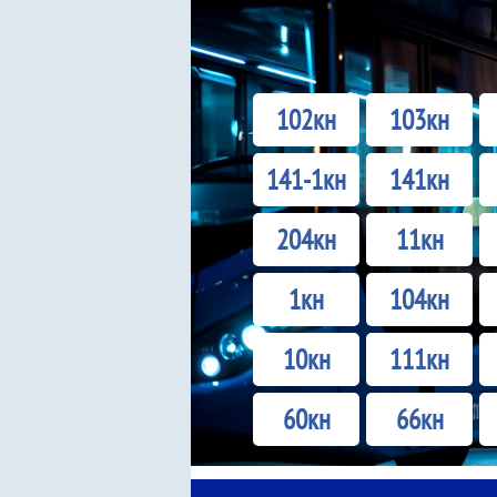
102кн
103кн
141-1кн
141кн
204кн
11кн
1кн
104кн
10кн
111кн
60кн
66кн