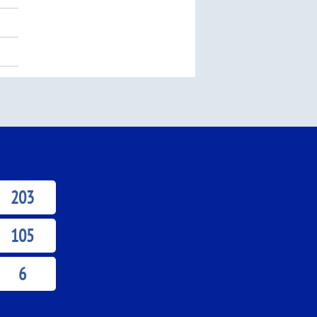
203
105
6