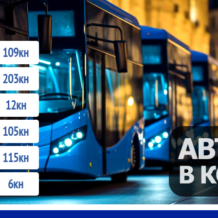
109кн
203кн
12кн
105кн
115кн
6кн