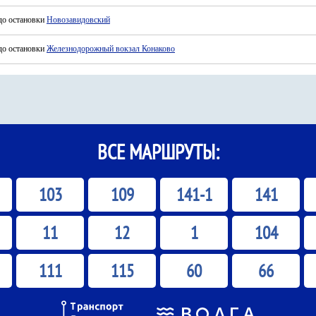
до остановки
Новозавидовский
до остановки
Железнодорожный вокзал Конаково
ВСЕ МАРШРУТЫ:
103
109
141-1
141
11
12
1
104
111
115
60
66