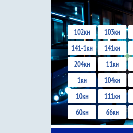
102кн
103кн
141-1кн
141кн
204кн
11кн
1кн
104кн
10кн
111кн
60кн
66кн