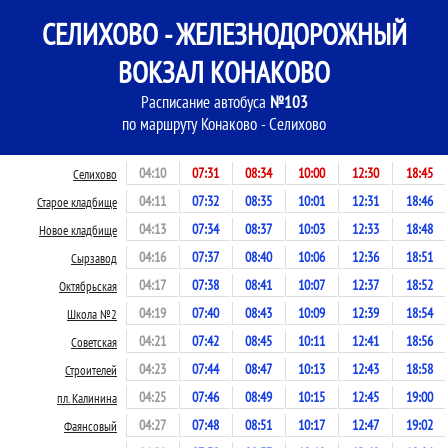
СЕЛИХОВО - ЖЕЛЕЗНОДОРОЖНЫЙ
ВОКЗАЛ КОНАКОВО
Расписание автобуса
№103
по маршруту Конаково - Селихово
04:10
07:31
08:34
10:00
12:30
18:45
Селихово
04:11
07:32
08:35
10:01
12:31
18:46
Старое кладбище
04:13
07:34
08:37
10:03
12:33
18:48
Новое кладбище
04:16
07:37
08:40
10:06
12:36
18:51
Сырзавод
04:17
07:38
08:41
10:07
12:37
18:52
Октябрьская
04:19
07:40
08:43
10:09
12:39
18:54
Школа №2
04:21
07:42
08:45
10:11
12:41
18:56
Советская
04:23
07:44
08:47
10:13
12:43
18:58
Строителей
04:25
07:46
08:49
10:15
12:45
19:00
пл. Калинина
04:27
07:48
08:51
10:17
12:47
19:02
Фаянсовый