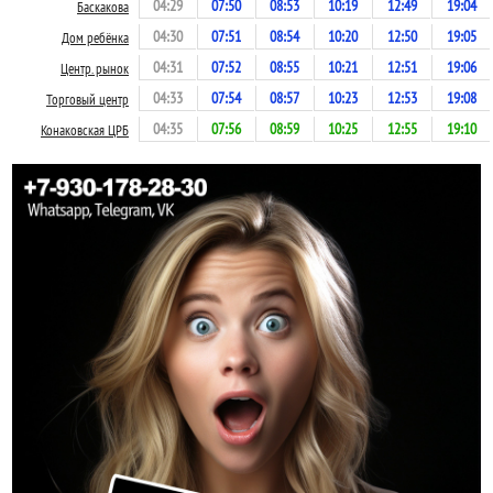
04:29
07:50
08:53
10:19
12:49
19:04
Баскакова
04:30
07:51
08:54
10:20
12:50
19:05
Дом ребёнка
04:31
07:52
08:55
10:21
12:51
19:06
Центр. рынок
04:33
07:54
08:57
10:23
12:53
19:08
Торговый центр
04:35
07:56
08:59
10:25
12:55
19:10
Конаковская ЦРБ