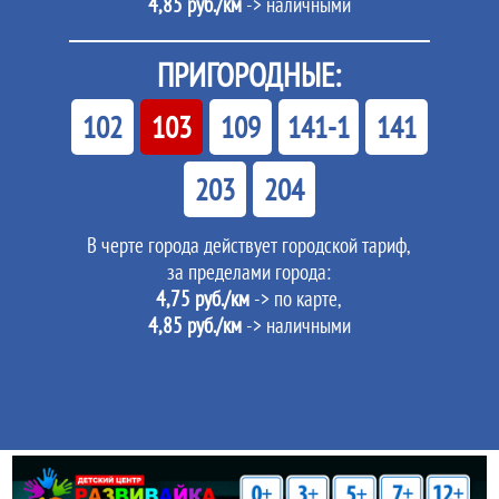
4,85 руб./км
-> наличными
ПРИГОРОДНЫЕ:
102
103
109
141-1
141
203
204
В черте города действует городской тариф,
за пределами города:
4,75 руб./км
-> по карте,
4,85 руб./км
-> наличными