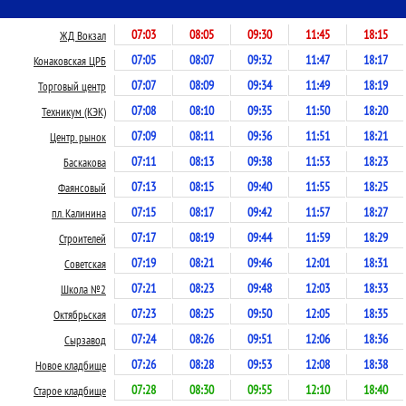
07:03
08:05
09:30
11:45
18:15
ЖД Вокзал
07:05
08:07
09:32
11:47
18:17
Конаковская ЦРБ
07:07
08:09
09:34
11:49
18:19
Торговый центр
07:08
08:10
09:35
11:50
18:20
Техникум (КЭК)
07:09
08:11
09:36
11:51
18:21
Центр. рынок
07:11
08:13
09:38
11:53
18:23
Баскакова
07:13
08:15
09:40
11:55
18:25
Фаянсовый
07:15
08:17
09:42
11:57
18:27
пл. Калинина
07:17
08:19
09:44
11:59
18:29
Строителей
07:19
08:21
09:46
12:01
18:31
Советская
07:21
08:23
09:48
12:03
18:33
Школа №2
07:23
08:25
09:50
12:05
18:35
Октябрьская
07:24
08:26
09:51
12:06
18:36
Сырзавод
07:26
08:28
09:53
12:08
18:38
Новое кладбище
07:28
08:30
09:55
12:10
18:40
Старое кладбище