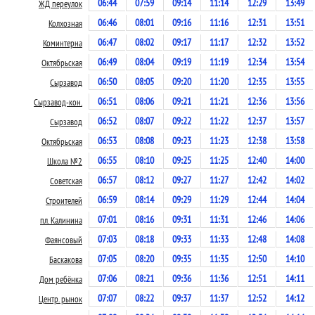
06:44
07:59
09:14
11:14
12:29
13:49
ЖД переулок
06:46
08:01
09:16
11:16
12:31
13:51
Колхозная
06:47
08:02
09:17
11:17
12:32
13:52
Коминтерна
06:49
08:04
09:19
11:19
12:34
13:54
Октябрьская
06:50
08:05
09:20
11:20
12:35
13:55
Сырзавод
06:51
08:06
09:21
11:21
12:36
13:56
Сырзавод-кон.
06:52
08:07
09:22
11:22
12:37
13:57
Сырзавод
06:53
08:08
09:23
11:23
12:38
13:58
Октябрьская
06:55
08:10
09:25
11:25
12:40
14:00
Школа №2
06:57
08:12
09:27
11:27
12:42
14:02
Советская
06:59
08:14
09:29
11:29
12:44
14:04
Строителей
07:01
08:16
09:31
11:31
12:46
14:06
пл. Калинина
07:03
08:18
09:33
11:33
12:48
14:08
Фаянсовый
07:05
08:20
09:35
11:35
12:50
14:10
Баскакова
07:06
08:21
09:36
11:36
12:51
14:11
Дом ребёнка
07:07
08:22
09:37
11:37
12:52
14:12
Центр. рынок