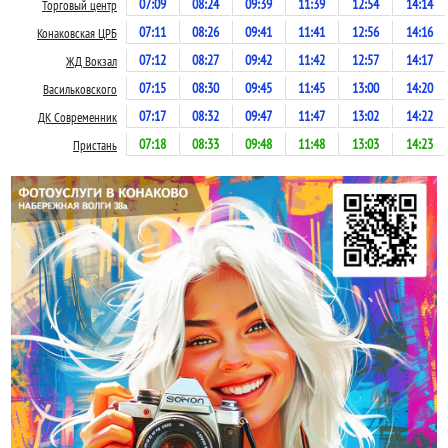
07:09
08:24
09:39
11:39
12:54
14:14
Торговый центр
07:11
08:26
09:41
11:41
12:56
14:16
Конаковская ЦРБ
07:12
08:27
09:42
11:42
12:57
14:17
ЖД Вокзал
07:15
08:30
09:45
11:45
13:00
14:20
Васильковского
07:17
08:32
09:47
11:47
13:02
14:22
ДК Современник
07:18
08:33
09:48
11:48
13:03
14:23
Пристань