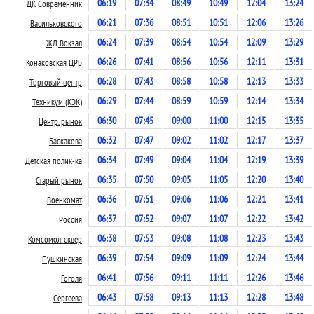
06:19
07:34
08:49
10:49
12:04
13:24
ДК Современник
06:21
07:36
08:51
10:51
12:06
13:26
Васильковского
06:24
07:39
08:54
10:54
12:09
13:29
ЖД Вокзал
06:26
07:41
08:56
10:56
12:11
13:31
Конаковская ЦРБ
06:28
07:43
08:58
10:58
12:13
13:33
Торговый центр
06:29
07:44
08:59
10:59
12:14
13:34
Техникум (КЭК)
06:30
07:45
09:00
11:00
12:15
13:35
Центр. рынок
06:32
07:47
09:02
11:02
12:17
13:37
Баскакова
06:34
07:49
09:04
11:04
12:19
13:39
Детская полик-ка
06:35
07:50
09:05
11:05
12:20
13:40
Старый рынок
06:36
07:51
09:06
11:06
12:21
13:41
Военкомат
06:37
07:52
09:07
11:07
12:22
13:42
Россия
06:38
07:53
09:08
11:08
12:23
13:43
Комсомол. сквер
06:39
07:54
09:09
11:09
12:24
13:44
Пушкинская
06:41
07:56
09:11
11:11
12:26
13:46
Гоголя
06:43
07:58
09:13
11:13
12:28
13:48
Сергеева