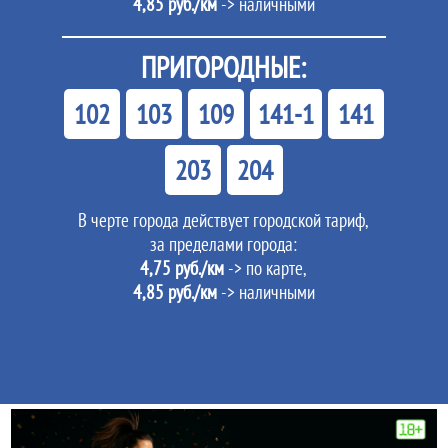
4,85 руб./км
-> наличными
ПРИГОРОДНЫЕ:
102
103
109
141-1
141
203
204
В черте города действует городской тариф,
за пределами города:
4,75 руб./км
-> по карте,
4,85 руб./км
-> наличными