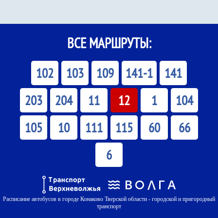
ВСЕ МАРШРУТЫ:
102
103
109
141-1
141
203
204
11
12
1
104
105
10
111
115
60
66
6
Расписание автобусов в городе Конаково Тверской области - городской и пригородный
транспорт