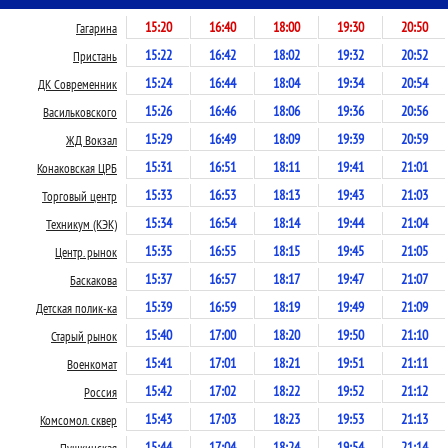
15:20
16:40
18:00
19:30
20:50
Гагарина
15:22
16:42
18:02
19:32
20:52
Пристань
15:24
16:44
18:04
19:34
20:54
ДК Современник
15:26
16:46
18:06
19:36
20:56
Васильковского
15:29
16:49
18:09
19:39
20:59
ЖД Вокзал
15:31
16:51
18:11
19:41
21:01
Конаковская ЦРБ
15:33
16:53
18:13
19:43
21:03
Торговый центр
15:34
16:54
18:14
19:44
21:04
Техникум (КЭК)
15:35
16:55
18:15
19:45
21:05
Центр. рынок
15:37
16:57
18:17
19:47
21:07
Баскакова
15:39
16:59
18:19
19:49
21:09
Детская полик-ка
15:40
17:00
18:20
19:50
21:10
Старый рынок
15:41
17:01
18:21
19:51
21:11
Военкомат
15:42
17:02
18:22
19:52
21:12
Россия
15:43
17:03
18:23
19:53
21:13
Комсомол. сквер
15:44
17:04
18:24
19:54
21:14