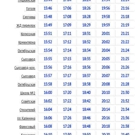
Пушкинская
15:46
17:06
18:26
19:56
21:16
Гоголя
15:48
17:08
18:28
19:58
21:18
Сергеева
15:49
17:09
18:29
19:59
21:19
ЖД переулок
15:51
17:11
18:31
20:01
21:21
Колхозная
15:52
17:12
18:32
20:02
21:22
Коминтерна
15:54
17:14
18:34
20:04
21:24
Октябрьская
15:55
17:15
18:35
20:05
21:25
Сырзавод
15:56
17:16
18:36
20:06
21:26
Сырзавод-кон.
15:57
17:17
18:37
20:07
21:27
Сырзавод
15:58
17:18
18:38
20:08
21:28
Октябрьская
16:00
17:20
18:40
20:10
21:30
Школа №2
16:02
17:22
18:42
20:12
21:32
Советская
16:04
17:24
18:44
20:14
21:34
Строителей
16:06
17:26
18:46
20:16
21:36
пл. Калинина
16:08
17:28
18:48
20:18
21:38
Фаянсовый
16:10
17:30
18:50
20:20
21:40