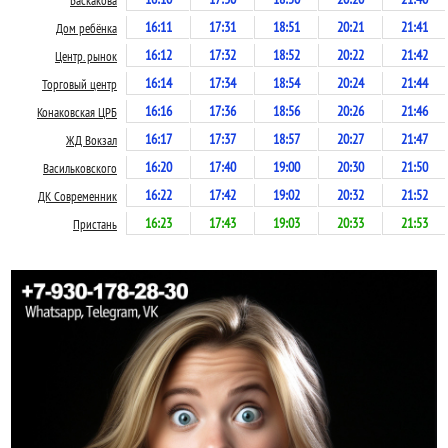
Баскакова
16:11
17:31
18:51
20:21
21:41
Дом ребёнка
16:12
17:32
18:52
20:22
21:42
Центр. рынок
16:14
17:34
18:54
20:24
21:44
Торговый центр
16:16
17:36
18:56
20:26
21:46
Конаковская ЦРБ
16:17
17:37
18:57
20:27
21:47
ЖД Вокзал
16:20
17:40
19:00
20:30
21:50
Васильковского
16:22
17:42
19:02
20:32
21:52
ДК Современник
16:23
17:43
19:03
20:33
21:53
Пристань