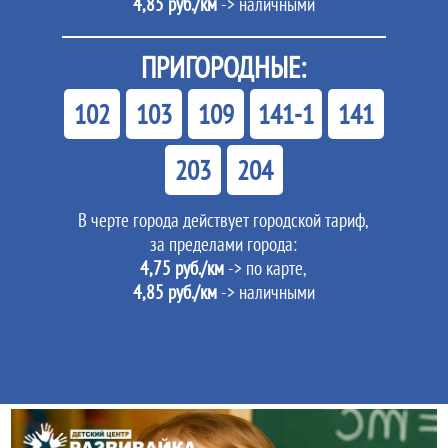
4,85 руб./км
-> наличными
ПРИГОРОДНЫЕ:
102
103
109
141-1
141
203
204
В черте города действует городской тариф,
за пределами города:
4,75 руб./км
-> по карте,
4,85 руб./км
-> наличными