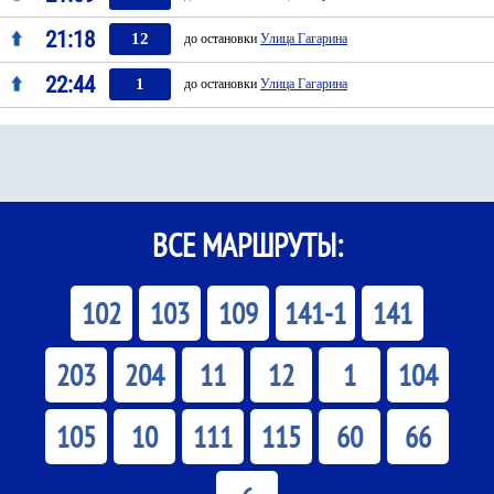
21:18
12
до остановки
Улица Гагарина
22:44
1
до остановки
Улица Гагарина
ВСЕ МАРШРУТЫ:
102
103
109
141-1
141
203
204
11
12
1
104
105
10
111
115
60
66