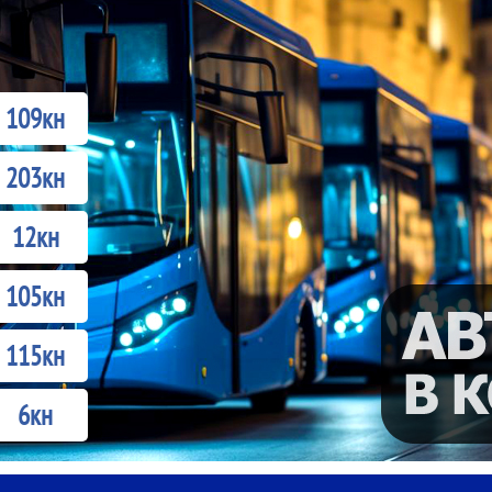
109кн
203кн
12кн
105кн
115кн
6кн