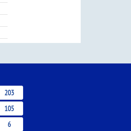
203
105
6