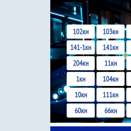
102кн
103кн
141-1кн
141кн
204кн
11кн
1кн
104кн
10кн
111кн
60кн
66кн