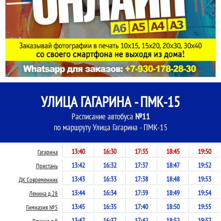
УЛИЦА ГАГАРИНА - ПМК-15
Расписание автобуса
№11
по маршруту Улица Гагарина - ПМК-15
13:40
16:30
17:35
18:45
19:50
Гагарина
13:42
16:32
17:37
18:47
19:52
Пристань
13:43
16:33
17:38
18:48
19:53
ДК Современник
13:44
16:34
17:39
18:49
19:54
Ленина д.28
13:45
16:35
17:40
18:50
19:55
Гимназия №5
13:47
16:37
17:42
18:52
19:57