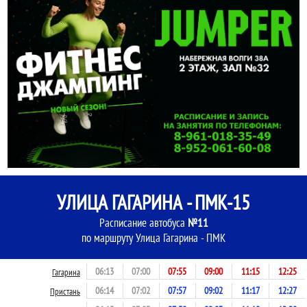
УЛИЦА ГАГАРИНА - ПМК-15
Расписание автобуса
№11
по маршруту Улица Гагарина - ПМК
06:13
07:00
07:55
09:00
11:15
12:25
Гагарина
06:14
07:02
07:57
09:02
11:17
12:27
Пристань