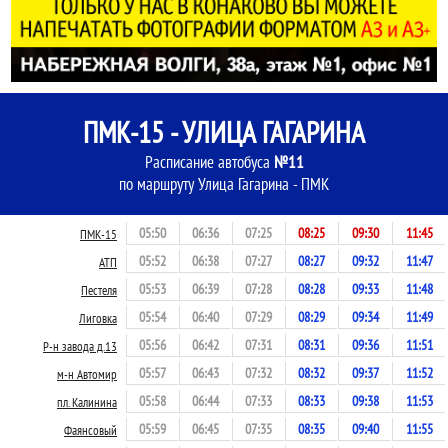
ПМК-15 - УЛИЦА ГАГАРИНА
Расписание автобуса
№11
по маршруту Улица Гагарина - ПМК
05:50
06:36
07:25
08:25
09:30
11:45
ПМК-15
05:52
06:38
07:27
08:27
09:32
11:47
АТП
05:53
06:39
07:28
08:28
09:33
11:48
Пестеля
05:54
06:40
07:29
08:29
09:34
11:49
Лиговка
05:56
06:42
07:31
08:31
09:36
11:51
Р-н завода д.13
05:57
06:43
07:32
08:32
09:37
11:52
м-н Автомир
05:58
06:44
07:33
08:33
09:38
11:53
пл. Калинина
05:59
06:45
07:35
08:35
09:40
11:55
Фаянсовый