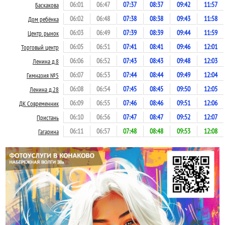
06:01
06:47
07:37
08:37
09:42
11:57
Баскакова
06:02
06:48
07:38
08:38
09:43
11:58
Дом ребёнка
06:03
06:49
07:39
08:39
09:44
11:59
Центр. рынок
06:05
06:51
07:41
08:41
09:46
12:01
Торговый центр
06:06
06:52
07:43
08:43
09:48
12:03
Ленина д.8
06:07
06:53
07:44
08:44
09:49
12:04
Гимназия №5
06:08
06:54
07:45
08:45
09:50
12:05
Ленина д.28
06:09
06:55
07:46
08:46
09:51
12:06
ДК Современник
06:10
06:56
07:47
08:47
09:52
12:07
Пристань
06:11
06:57
07:48
08:48
09:53
12:08
Гагарина