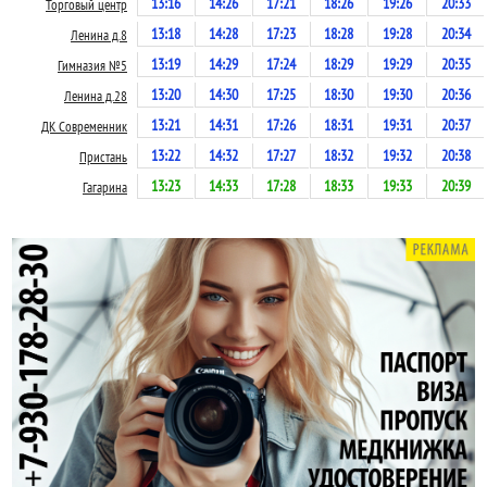
13:16
14:26
17:21
18:26
19:26
20:33
Торговый центр
13:18
14:28
17:23
18:28
19:28
20:34
Ленина д.8
13:19
14:29
17:24
18:29
19:29
20:35
Гимназия №5
13:20
14:30
17:25
18:30
19:30
20:36
Ленина д.28
13:21
14:31
17:26
18:31
19:31
20:37
ДК Современник
13:22
14:32
17:27
18:32
19:32
20:38
Пристань
13:23
14:33
17:28
18:33
19:33
20:39
Гагарина