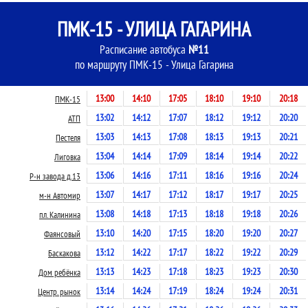
ПМК-15 - УЛИЦА ГАГАРИНА
Расписание автобуса
№11
по маршруту ПМК-15 - Улица Гагарина
13:00
14:10
17:05
18:10
19:10
20:18
ПМК-15
13:02
14:12
17:07
18:12
19:12
20:20
АТП
13:03
14:13
17:08
18:13
19:13
20:21
Пестеля
13:04
14:14
17:09
18:14
19:14
20:22
Лиговка
13:06
14:16
17:11
18:16
19:16
20:24
Р-н завода д.13
13:07
14:17
17:12
18:17
19:17
20:25
м-н Автомир
13:08
14:18
17:13
18:18
19:18
20:26
пл. Калинина
13:10
14:20
17:15
18:20
19:20
20:27
Фаянсовый
13:12
14:22
17:17
18:22
19:22
20:29
Баскакова
13:13
14:23
17:18
18:23
19:23
20:30
Дом ребёнка
13:14
14:24
17:19
18:24
19:24
20:31
Центр. рынок