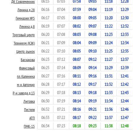
06:15
07:03
07:58
09:03
11:18
12:28
ДК Современник
06:16
07:04
07:59
09:04
11:19
12:29
Ленина д.28
06:17
07:05
08:00
09:05
11:20
12:30
Гимназия №5
06:19
07:07
08:02
09:07
11:22
12:32
Ленина д.8
06:20
07:08
08:03
09:08
11:23
12:33
Торговый центр
06:21
07:09
08:04
09:09
11:24
12:34
Техникум (КЭК)
06:22
07:10
08:05
09:10
11:25
12:35
Центр. рынок
06:23
07:12
08:07
09:12
11:27
12:37
Баскакова
06:25
07:14
08:09
09:14
11:29
12:39
Фаянсовый
06:27
07:16
08:11
09:16
11:31
12:41
пл. Калинина
06:28
07:17
08:12
09:17
11:32
12:42
м-н Автомир
06:29
07:18
08:13
09:18
11:33
12:43
Р-н завода д.13
06:30
07:19
08:14
09:19
11:34
12:44
Лиговка
06:32
07:21
08:16
09:21
11:36
12:46
Пестеля
06:33
07:22
08:17
09:22
11:37
12:47
АТП
06:34
07:23
08:18
09:23
11:38
12:48
ПМК-15