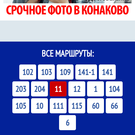
ВСЕ МАРШРУТЫ:
102
103
109
141-1
141
203
204
11
12
1
104
105
10
111
115
60
66
6