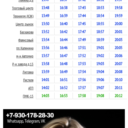
Ленина д.8
13:48
16:38
17:43
18:53
19:58
Торговый центр
13:49
16:39
17:44
18:54
19:59
Техникум (КЭК)
13:50
16:40
17:45
18:55
20:00
Центр. рынок
13:52
16:42
17:47
18:57
20:01
Баскакова
13:54
16:44
17:49
18:59
20:03
Фаянсовый
13:56
16:46
17:51
19:01
20:05
пл. Калинина
13:57
16:47
17:52
19:02
20:06
м-н Автомир
13:58
16:48
17:53
19:03
20:07
Р-н завода д.13
13:59
16:49
17:54
19:04
20:08
Лиговка
14:01
16:51
17:56
19:06
20:10
Пестеля
14:02
16:52
17:57
19:07
20:11
АТП
14:03
16:53
17:58
19:08
20:12
ПМК-15