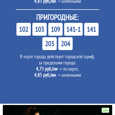
4,85 руб./км
-> наличными
ПРИГОРОДНЫЕ:
102
103
109
141-1
141
203
204
В черте города действует городской тариф,
за пределами города:
4,75 руб./км
-> по карте,
4,85 руб./км
-> наличными