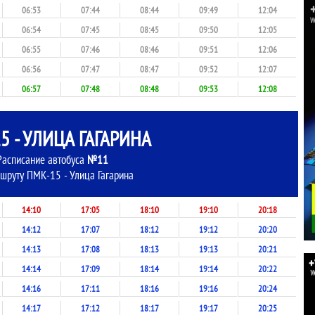
06:53
07:44
08:44
09:49
12:04
06:54
07:45
08:45
09:50
12:05
06:55
07:46
08:46
09:51
12:06
06:56
07:47
08:47
09:52
12:07
06:57
07:48
08:48
09:53
12:08
5 - УЛИЦА ГАГАРИНА
Расписание автобуса
№11
шруту ПМК-15 - Улица Гагарина
14:10
17:05
18:10
19:10
20:18
14:12
17:07
18:12
19:12
20:20
14:13
17:08
18:13
19:13
20:21
14:14
17:09
18:14
19:14
20:22
14:16
17:11
18:16
19:16
20:24
14:17
17:12
18:17
19:17
20:25