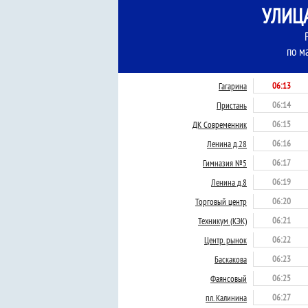
УЛИЦА
по м
06:13
Гагарина
06:14
Пристань
06:15
ДК Современник
06:16
Ленина д.28
06:17
Гимназия №5
06:19
Ленина д.8
06:20
Торговый центр
06:21
Техникум (КЭК)
06:22
Центр. рынок
06:23
Баскакова
06:25
Фаянсовый
06:27
пл. Калинина