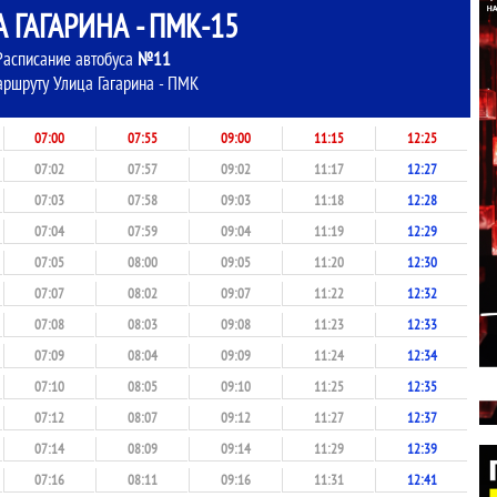
 ГАГАРИНА - ПМК-15
Расписание автобуса
№11
аршруту Улица Гагарина - ПМК
07:00
07:55
09:00
11:15
12:25
07:02
07:57
09:02
11:17
12:27
07:03
07:58
09:03
11:18
12:28
07:04
07:59
09:04
11:19
12:29
07:05
08:00
09:05
11:20
12:30
07:07
08:02
09:07
11:22
12:32
07:08
08:03
09:08
11:23
12:33
07:09
08:04
09:09
11:24
12:34
07:10
08:05
09:10
11:25
12:35
07:12
08:07
09:12
11:27
12:37
07:14
08:09
09:14
11:29
12:39
07:16
08:11
09:16
11:31
12:41