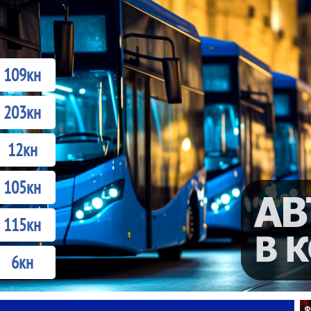
109кн
203кн
12кн
105кн
115кн
6кн