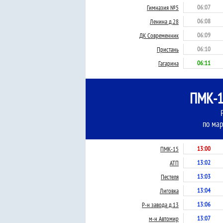
06:07
Гимназия №5
06:08
Ленина д.28
06:09
ДК Современник
06:10
Пристань
06:11
Гагарина
ПМК-1
по мар
13:00
ПМК-15
13:02
АТП
13:03
Пестеля
13:04
Лиговка
13:06
Р-н завода д.13
13:07
м-н Автомир