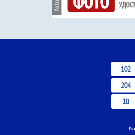
102
204
10
Рас