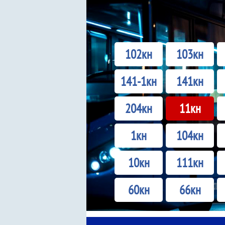
102кн
103кн
141-1кн
141кн
204кн
11кн
1кн
104кн
10кн
111кн
60кн
66кн