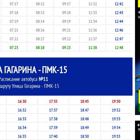
07:17
08:12
09:17
11:32
12:42
07:18
08:13
09:18
11:33
12:43
07:19
08:14
09:19
11:34
12:44
07:21
08:16
09:21
11:36
12:46
07:22
08:17
09:22
11:37
12:47
07:23
08:18
09:23
11:38
12:48
 ГАГАРИНА - ПМК-15
Расписание автобуса
№11
шруту Улица Гагарина - ПМК-15
16:30
17:35
18:45
19:50
16:32
17:37
18:47
19:52
16:33
17:38
18:48
19:53
16:34
17:39
18:49
19:54
16:35
17:40
18:50
19:55