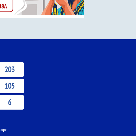
203
105
6
порт