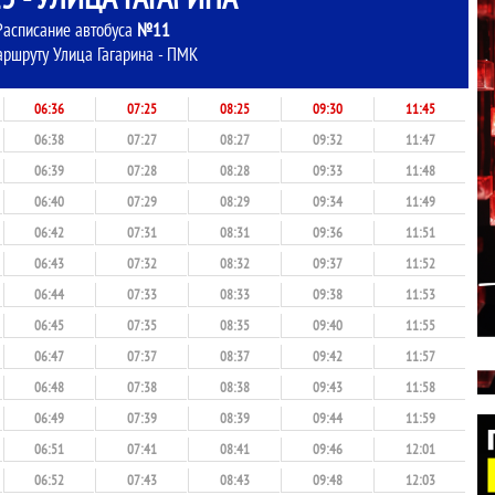
Расписание автобуса
№11
аршруту Улица Гагарина - ПМК
06:36
07:25
08:25
09:30
11:45
06:38
07:27
08:27
09:32
11:47
06:39
07:28
08:28
09:33
11:48
06:40
07:29
08:29
09:34
11:49
06:42
07:31
08:31
09:36
11:51
06:43
07:32
08:32
09:37
11:52
06:44
07:33
08:33
09:38
11:53
06:45
07:35
08:35
09:40
11:55
06:47
07:37
08:37
09:42
11:57
06:48
07:38
08:38
09:43
11:58
06:49
07:39
08:39
09:44
11:59
06:51
07:41
08:41
09:46
12:01
06:52
07:43
08:43
09:48
12:03