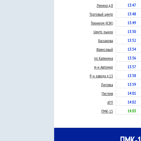
13:47
Ленина д.8
13:48
Торговый центр
13:49
Техникум (КЭК)
13:50
Центр. рынок
13:52
Баскакова
13:54
Фаянсовый
13:56
пл. Калинина
13:57
м-н Автомир
13:58
Р-н завода д.13
13:59
Лиговка
14:01
Пестеля
14:02
АТП
14:03
ПМК-15
ПМК-1