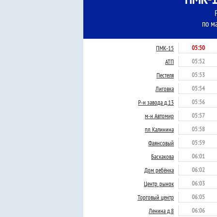
по м
05:50
ПМК-15
05:52
АТП
05:53
Пестеля
05:54
Лиговка
05:56
Р-н завода д.13
05:57
м-н Автомир
05:58
пл. Калинина
05:59
Фаянсовый
06:01
Баскакова
06:02
Дом ребёнка
06:03
Центр. рынок
06:05
Торговый центр
06:06
Ленина д.8