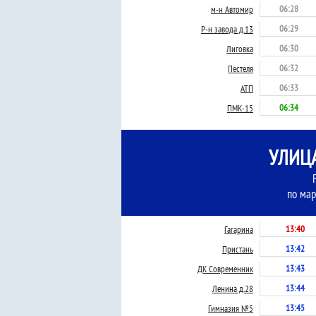
06:28
м-н Автомир
06:29
Р-н завода д.13
06:30
Лиговка
06:32
Пестеля
06:33
АТП
06:34
ПМК-15
УЛИЦА
по мар
13:40
Гагарина
13:42
Пристань
13:43
ДК Современник
13:44
Ленина д.28
13:45
Гимназия №5