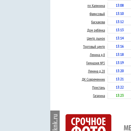
13:08
пл. Калинина
13:10
Фаянсовый
13:12
Баскакова
13:13
Дом ребёнка
13:14
Центр. рынок
13:16
Торговый центр
13:18
Ленина д.8
13:19
Гимназия №5
13:20
Ленина д.28
13:21
ДК Современник
13:22
Пристань
13:23
Гагарина