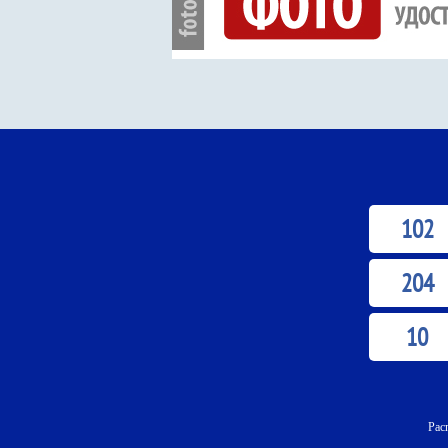
102
204
10
Рас