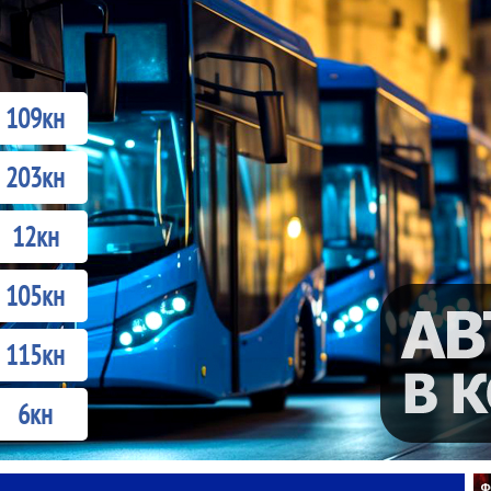
109кн
203кн
12кн
105кн
115кн
6кн