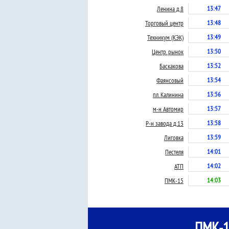
13:47
Ленина д.8
13:48
Торговый центр
13:49
Техникум (КЭК)
13:50
Центр. рынок
13:52
Баскакова
13:54
Фаянсовый
13:56
пл. Калинина
13:57
м-н Автомир
13:58
Р-н завода д.13
13:59
Лиговка
14:01
Пестеля
14:02
АТП
14:03
ПМК-15
ПМК-1