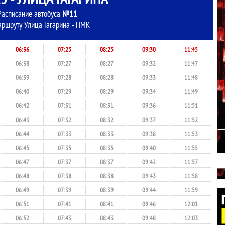
Расписание автобуса
№11
аршруту Улица Гагарина - ПМК
06:36
07:25
08:25
09:30
11:45
06:38
07:27
08:27
09:32
11:47
06:39
07:28
08:28
09:33
11:48
06:40
07:29
08:29
09:34
11:49
06:42
07:31
08:31
09:36
11:51
06:43
07:32
08:32
09:37
11:52
06:44
07:33
08:33
09:38
11:53
06:45
07:35
08:35
09:40
11:55
06:47
07:37
08:37
09:42
11:57
06:48
07:38
08:38
09:43
11:58
06:49
07:39
08:39
09:44
11:59
06:51
07:41
08:41
09:46
12:01
06:52
07:43
08:43
09:48
12:03