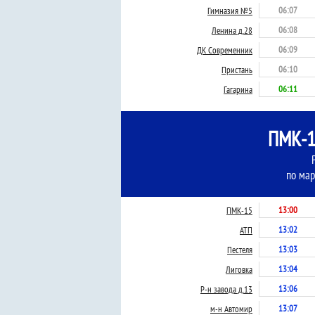
06:07
Гимназия №5
06:08
Ленина д.28
06:09
ДК Современник
06:10
Пристань
06:11
Гагарина
ПМК-1
по мар
13:00
ПМК-15
13:02
АТП
13:03
Пестеля
13:04
Лиговка
13:06
Р-н завода д.13
13:07
м-н Автомир