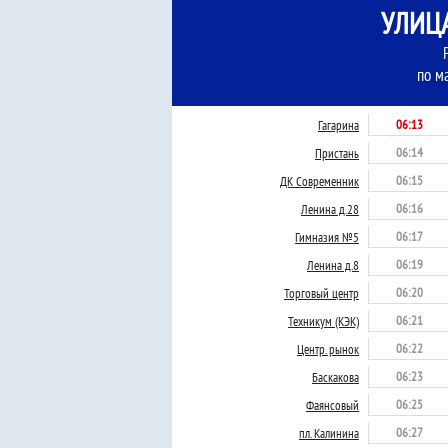
УЛИЦА
по м
06:13
Гагарина
06:14
Пристань
06:15
ДК Современник
06:16
Ленина д.28
06:17
Гимназия №5
06:19
Ленина д.8
06:20
Торговый центр
06:21
Техникум (КЭК)
06:22
Центр. рынок
06:23
Баскакова
06:25
Фаянсовый
06:27
пл. Калинина