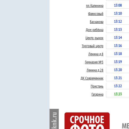
13:08
пл. Калинина
13:10
Фаянсовый
13:12
Баскакова
13:13
Дом ребёнка
13:14
Центр. рынок
13:16
Торговый центр
13:18
Ленина д.8
13:19
Гимназия №5
13:20
Ленина д.28
13:21
ДК Современник
13:22
Пристань
13:23
Гагарина