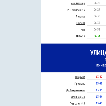
06:28
м-н Автомир
06:29
Р-н завода д.13
06:30
Лиговка
06:32
Пестеля
06:33
АТП
06:34
ПМК-15
УЛИЦА
по мар
13:40
Гагарина
13:42
Пристань
13:43
ДК Современник
13:44
Ленина д.28
13:45
Гимназия №5