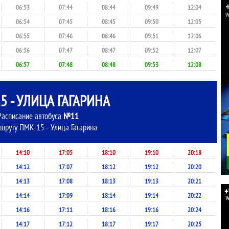
06:53
07:44
08:44
09:49
12:04
06:54
07:45
08:45
09:50
12:05
06:55
07:46
08:46
09:51
12:06
06:56
07:47
08:47
09:52
12:07
06:57
07:48
08:48
09:53
12:08
5 - УЛИЦА ГАГАРИНА
Расписание автобуса
№11
шруту ПМК-15 - Улица Гагарина
14:10
17:05
18:10
19:10
20:18
14:12
17:07
18:12
19:12
20:20
14:13
17:08
18:13
19:13
20:21
14:14
17:09
18:14
19:14
20:22
14:16
17:11
18:16
19:16
20:24
14:17
17:12
18:17
19:17
20:25