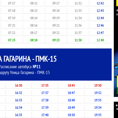
07:17
08:12
09:17
11:32
12:42
07:18
08:13
09:18
11:33
12:43
07:19
08:14
09:19
11:34
12:44
07:21
08:16
09:21
11:36
12:46
07:22
08:17
09:22
11:37
12:47
07:23
08:18
09:23
11:38
12:48
 ГАГАРИНА - ПМК-15
Расписание автобуса
№11
шруту Улица Гагарина - ПМК-15
16:30
17:35
18:45
19:50
16:32
17:37
18:47
19:52
16:33
17:38
18:48
19:53
16:34
17:39
18:49
19:54
16:35
17:40
18:50
19:55