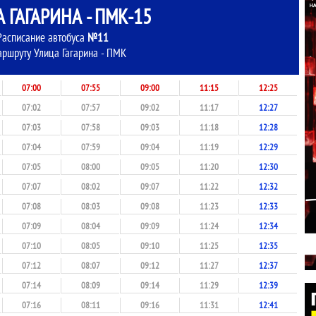
 ГАГАРИНА - ПМК-15
Расписание автобуса
№11
аршруту Улица Гагарина - ПМК
07:00
07:55
09:00
11:15
12:25
07:02
07:57
09:02
11:17
12:27
07:03
07:58
09:03
11:18
12:28
07:04
07:59
09:04
11:19
12:29
07:05
08:00
09:05
11:20
12:30
07:07
08:02
09:07
11:22
12:32
07:08
08:03
09:08
11:23
12:33
07:09
08:04
09:09
11:24
12:34
07:10
08:05
09:10
11:25
12:35
07:12
08:07
09:12
11:27
12:37
07:14
08:09
09:14
11:29
12:39
07:16
08:11
09:16
11:31
12:41