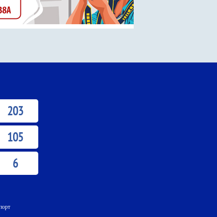
203
105
6
порт