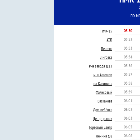
по м
05:50
ПМК-15
05:52
АТП
05:53
Пестеля
05:54
Лиговка
05:56
Р-н завода д.13
05:57
м-н Автомир
05:58
пл. Калинина
05:59
Фаянсовый
06:01
Баскакова
06:02
Дом ребёнка
06:03
Центр. рынок
06:05
Торговый центр
06:06
Ленина д.8