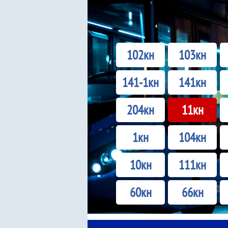
102кн
103кн
141-1кн
141кн
204кн
11кн
1кн
104кн
10кн
111кн
60кн
66кн