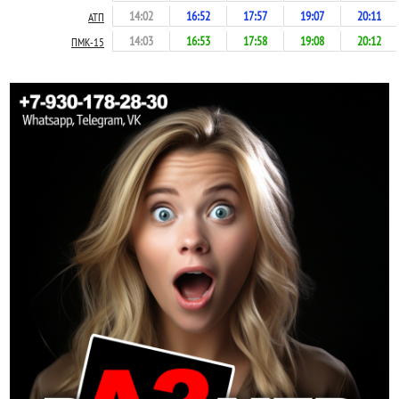
14:02
16:52
17:57
19:07
20:11
АТП
14:03
16:53
17:58
19:08
20:12
ПМК-15