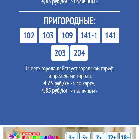
4,85 руб./км
-> наличными
ПРИГОРОДНЫЕ:
102
103
109
141-1
141
203
204
В черте города действует городской тариф,
за пределами города:
4,75 руб./км
-> по карте,
4,85 руб./км
-> наличными