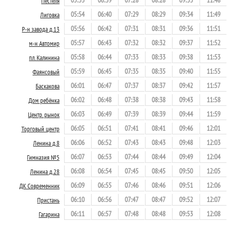
Пестеля
05:54
06:40
07:29
08:29
09:34
11:49
Лиговка
05:56
06:42
07:31
08:31
09:36
11:51
Р-н завода д.13
05:57
06:43
07:32
08:32
09:37
11:52
м-н Автомир
05:58
06:44
07:33
08:33
09:38
11:53
пл. Калинина
05:59
06:45
07:35
08:35
09:40
11:55
Фаянсовый
06:01
06:47
07:37
08:37
09:42
11:57
Баскакова
06:02
06:48
07:38
08:38
09:43
11:58
Дом ребёнка
06:03
06:49
07:39
08:39
09:44
11:59
Центр. рынок
06:05
06:51
07:41
08:41
09:46
12:01
Торговый центр
06:06
06:52
07:43
08:43
09:48
12:03
Ленина д.8
06:07
06:53
07:44
08:44
09:49
12:04
Гимназия №5
06:08
06:54
07:45
08:45
09:50
12:05
Ленина д.28
06:09
06:55
07:46
08:46
09:51
12:06
ДК Современник
06:10
06:56
07:47
08:47
09:52
12:07
Пристань
06:11
06:57
07:48
08:48
09:53
12:08
Гагарина