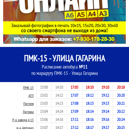
ПМК-15 - УЛИЦА ГАГАРИНА
Расписание автобуса
№11
по маршруту ПМК-15 - Улица Гагарина
13:00
14:10
17:05
18:10
19:10
20:18
ПМК-15
13:02
14:12
17:07
18:12
19:12
20:20
АТП
13:03
14:13
17:08
18:13
19:13
20:21
Пестеля
13:04
14:14
17:09
18:14
19:14
20:22
Лиговка
13:06
14:16
17:11
18:16
19:16
20:24
Р-н завода д.13
13:07
14:17
17:12
18:17
19:17
20:25
м-н Автомир