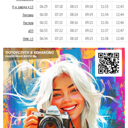
06:29
07:18
08:13
09:18
11:33
12:43
Р-н завода д.13
06:30
07:19
08:14
09:19
11:34
12:44
Лиговка
06:32
07:21
08:16
09:21
11:36
12:46
Пестеля
06:33
07:22
08:17
09:22
11:37
12:47
АТП
06:34
07:23
08:18
09:23
11:38
12:48
ПМК-15