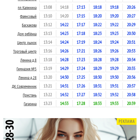
13:08
14:18
17:13
18:18
19:18
20:26
пл. Калинина
13:10
14:20
17:15
18:20
19:20
20:27
Фаянсовый
13:12
14:22
17:17
18:22
19:22
20:29
Баскакова
13:13
14:23
17:18
18:23
19:23
20:30
Дом ребёнка
13:14
14:24
17:19
18:24
19:24
20:31
Центр. рынок
13:16
14:26
17:21
18:26
19:26
20:33
Торговый центр
13:18
14:28
17:23
18:28
19:28
20:34
Ленина д.8
13:19
14:29
17:24
18:29
19:29
20:35
Гимназия №5
13:20
14:30
17:25
18:30
19:30
20:36
Ленина д.28
13:21
14:31
17:26
18:31
19:31
20:37
ДК Современник
13:22
14:32
17:27
18:32
19:32
20:38
Пристань
13:23
14:33
17:28
18:33
19:33
20:39
Гагарина