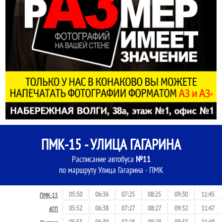
ПМК-15 - УЛИЦА ГАГАРИНА
Расписание автобуса
№11
по маршруту Улица Гагарина - ПМК
05:50
06:36
07:25
08:25
09:30
11:45
ПМК-15
05:52
06:38
07:27
08:27
09:32
11:47
АТП
05:53
06:39
07:28
08:28
09:33
11:48