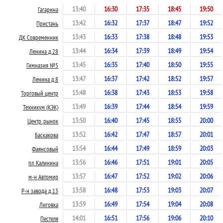
13:40
16:30
17:35
18:45
19:50
Гагарина
13:42
16:32
17:37
18:47
19:52
Пристань
13:43
16:33
17:38
18:48
19:53
ДК Современник
13:44
16:34
17:39
18:49
19:54
Ленина д.28
13:45
16:35
17:40
18:50
19:55
Гимназия №5
13:47
16:37
17:42
18:52
19:57
Ленина д.8
13:48
16:38
17:43
18:53
19:58
Торговый центр
13:49
16:39
17:44
18:54
19:59
Техникум (КЭК)
13:50
16:40
17:45
18:55
20:00
Центр. рынок
13:52
16:42
17:47
18:57
20:01
Баскакова
13:54
16:44
17:49
18:59
20:03
Фаянсовый
13:56
16:46
17:51
19:01
20:05
пл. Калинина
13:57
16:47
17:52
19:02
20:06
м-н Автомир
13:58
16:48
17:53
19:03
20:07
Р-н завода д.13
13:59
16:49
17:54
19:04
20:08
Лиговка
14:01
16:51
17:56
19:06
20:10
Пестеля