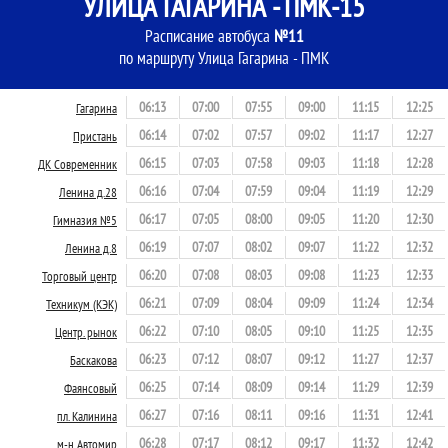
УЛИЦА ГАГАРИНА - ПМК-15
Расписание автобуса
№11
по маршруту Улица Гагарина - ПМК
06:13
07:00
07:55
09:00
11:15
12:25
Гагарина
06:14
07:02
07:57
09:02
11:17
12:27
Пристань
06:15
07:03
07:58
09:03
11:18
12:28
ДК Современник
06:16
07:04
07:59
09:04
11:19
12:29
Ленина д.28
06:17
07:05
08:00
09:05
11:20
12:30
Гимназия №5
06:19
07:07
08:02
09:07
11:22
12:32
Ленина д.8
06:20
07:08
08:03
09:08
11:23
12:33
Торговый центр
06:21
07:09
08:04
09:09
11:24
12:34
Техникум (КЭК)
06:22
07:10
08:05
09:10
11:25
12:35
Центр. рынок
06:23
07:12
08:07
09:12
11:27
12:37
Баскакова
06:25
07:14
08:09
09:14
11:29
12:39
Фаянсовый
06:27
07:16
08:11
09:16
11:31
12:41
пл. Калинина
06:28
07:17
08:12
09:17
11:32
12:42
м-н Автомир