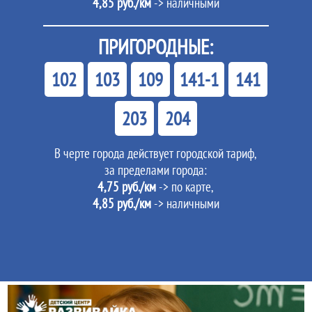
4,85 руб./км
-> наличными
ПРИГОРОДНЫЕ:
102
103
109
141-1
141
203
204
В черте города действует городской тариф,
за пределами города:
4,75 руб./км
-> по карте,
4,85 руб./км
-> наличными