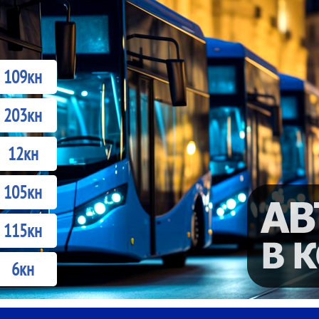
109кн
203кн
12кн
105кн
115кн
6кн