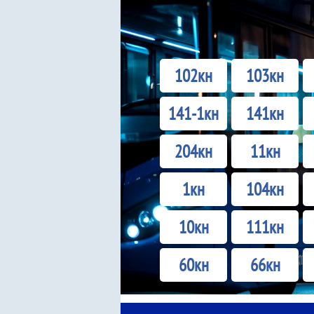
102кн
103кн
141-1кн
141кн
204кн
11кн
1кн
104кн
10кн
111кн
60кн
66кн