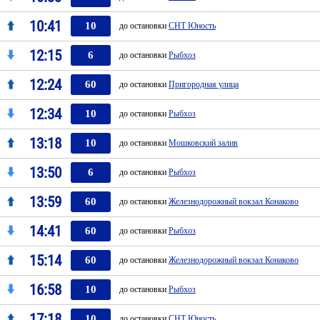
10:41
10
до остановки
СНТ Юность
12:15
6
до остановки
Рыбхоз
12:24
60
до остановки
Пригородная улица
12:34
10
до остановки
Рыбхоз
13:18
10
до остановки
Мошковский залив
13:50
6
до остановки
Рыбхоз
13:59
60
до остановки
Железнодорожный вокзал Конаково
14:41
60
до остановки
Рыбхоз
15:14
60
до остановки
Железнодорожный вокзал Конаково
16:58
10
до остановки
Рыбхоз
17:18
10
до остановки
СНТ Юность