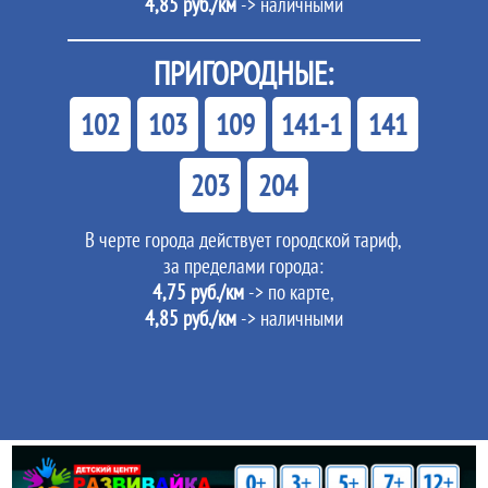
4,85 руб./км
-> наличными
ПРИГОРОДНЫЕ:
102
103
109
141-1
141
203
204
В черте города действует городской тариф,
за пределами города:
4,75 руб./км
-> по карте,
4,85 руб./км
-> наличными