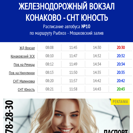
ЖЕЛЕЗНОДОРОЖНЫЙ ВОКЗАЛ
КОНАКОВО - СНТ ЮНОСТЬ
Расписание автобуса
№10
по маршруту Рыбхоз - Мошковский залив
08:08
11:45
14:30
20:30
ЖД Вокзал
08:10
11:47
14:32
20:32
Конаковский ЗСК
08:12
11:49
14:34
20:34
Пов. на Речицы
08:13
11:50
14:35
20:35
Пов. на Никулинки
08:20
11:57
14:42
20:42
СНТ Малиновка
08:21
11:58
14:43
20:43
СНТ Юность