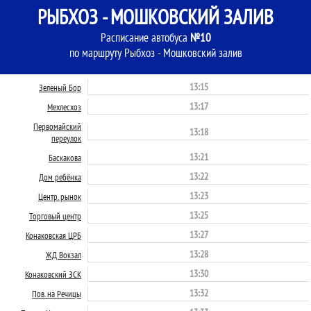
РЫБХОЗ - МОШКОВСКИЙ ЗАЛИВ
Расписание автобуса
№10
по маршруту Рыбхоз - Мошковский залив
13:15
Зеленый Бор
13:17
Мехлесхоз
Первомайский
13:18
переулок
13:21
Баскакова
13:22
Дом ребёнка
13:23
Центр. рынок
13:25
Торговый центр
13:27
Конаковская ЦРБ
13:28
ЖД Вокзал
13:30
Конаковский ЗСК
13:32
Пов. на Речицы