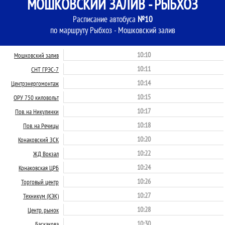
МОШКОВСКИЙ ЗАЛИВ - РЫБХОЗ
Расписание автобуса
№10
по маршруту Рыбхоз - Мошковский залив
10:10
Мошковский залив
10:11
СНТ ГРЭС-7
10:14
Центрэнергомонтаж
10:15
ОРУ 750 киловольт
10:17
Пов. на Никулинки
10:18
Пов. на Речицы
10:20
Конаковский ЗСК
10:22
ЖД Вокзал
10:24
Конаковская ЦРБ
10:26
Торговый центр
10:27
Техникум (КЭК)
10:28
Центр. рынок
10:30
Баскакова