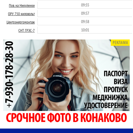
09:55
Пов. на Никулинки
09:57
ОРУ 750 киловольт
09:58
Центрэнергомонтаж
10:01
СНТ ГРЭС-7