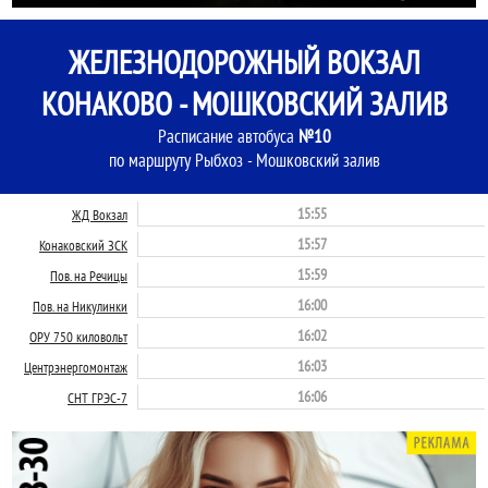
ЖЕЛЕЗНОДОРОЖНЫЙ ВОКЗАЛ
КОНАКОВО - МОШКОВСКИЙ ЗАЛИВ
Расписание автобуса
№10
по маршруту Рыбхоз - Мошковский залив
15:55
ЖД Вокзал
15:57
Конаковский ЗСК
15:59
Пов. на Речицы
16:00
Пов. на Никулинки
16:02
ОРУ 750 киловольт
16:03
Центрэнергомонтаж
16:06
СНТ ГРЭС-7