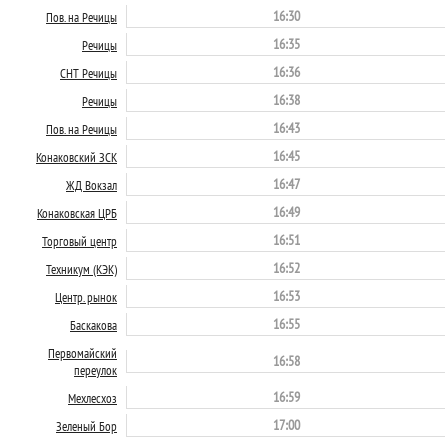
16:30
Пов. на Речицы
16:35
Речицы
16:36
СНТ Речицы
16:38
Речицы
16:43
Пов. на Речицы
16:45
Конаковский ЗСК
16:47
ЖД Вокзал
16:49
Конаковская ЦРБ
16:51
Торговый центр
16:52
Техникум (КЭК)
16:53
Центр. рынок
16:55
Баскакова
Первомайский
16:58
переулок
16:59
Мехлесхоз
17:00
Зеленый Бор