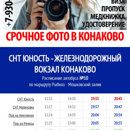
СНТ ЮНОСТЬ - ЖЕЛЕЗНОДОРОЖНЫЙ
ВОКЗАЛ КОНАКОВО
Расписание автобуса
№10
по маршруту Рыбхоз - Мошковский залив
11:15
14:50
19:55
20:45
СНТ Юность
11:17
14:52
19:57
20:47
СНТ Малиновка
11:24
14:59
20:04
20:54
Пов. на Никулинки
11:25
15:00
20:05
20:55
Пов. на Речицы