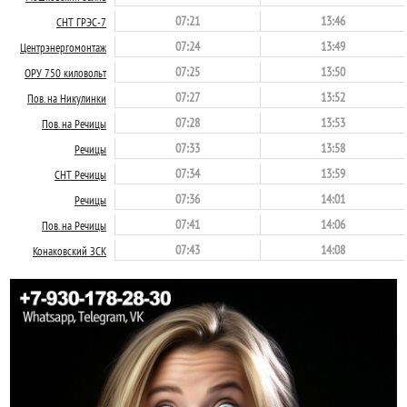
07:21
13:46
СНТ ГРЭС-7
07:24
13:49
Центрэнергомонтаж
07:25
13:50
ОРУ 750 киловольт
07:27
13:52
Пов. на Никулинки
07:28
13:53
Пов. на Речицы
07:33
13:58
Речицы
07:34
13:59
СНТ Речицы
07:36
14:01
Речицы
07:41
14:06
Пов. на Речицы
07:43
14:08
Конаковский ЗСК