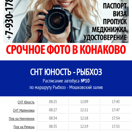
СНТ ЮНОСТЬ - РЫБХОЗ
Расписание автобуса
№10
по маршруту Рыбхоз - Мошковский залив
08:25
12:09
17:45
СНТ Юность
08:27
12:11
17:47
СНТ Малиновка
08:34
12:18
17:54
Пов. на Никулинки
08:35
12:19
17:55
Пов. на Речицы