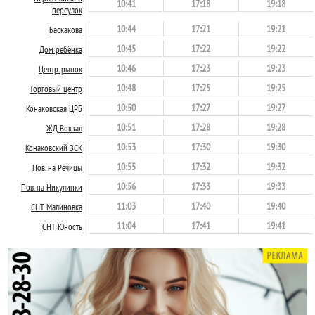
10:41
17:18
19:18
переулок
10:44
17:21
19:21
Баскакова
10:45
17:22
19:22
Дом ребёнка
10:46
17:23
19:23
Центр. рынок
10:48
17:25
19:25
Торговый центр
10:50
17:27
19:27
Конаковская ЦРБ
10:51
17:28
19:28
ЖД Вокзал
10:53
17:30
19:30
Конаковский ЗСК
10:55
17:32
19:32
Пов. на Речицы
10:56
17:33
19:33
Пов. на Никулинки
11:03
17:40
19:40
СНТ Малиновка
11:04
17:41
19:41
СНТ Юность