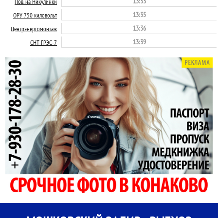
13:33
Пов. на Никулинки
13:35
ОРУ 750 киловольт
13:36
Центрэнергомонтаж
13:39
СНТ ГРЭС-7