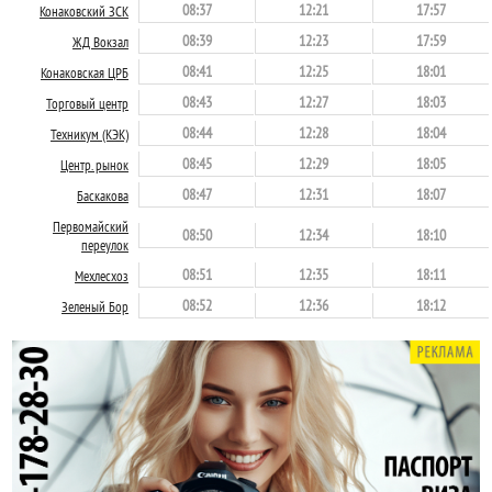
08:37
12:21
17:57
Конаковский ЗСК
08:39
12:23
17:59
ЖД Вокзал
08:41
12:25
18:01
Конаковская ЦРБ
08:43
12:27
18:03
Торговый центр
08:44
12:28
18:04
Техникум (КЭК)
08:45
12:29
18:05
Центр. рынок
08:47
12:31
18:07
Баскакова
Первомайский
08:50
12:34
18:10
переулок
08:51
12:35
18:11
Мехлесхоз
08:52
12:36
18:12
Зеленый Бор