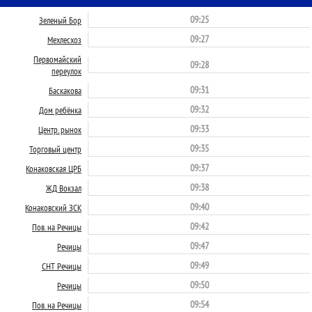
09:25
Зеленый Бор
09:27
Мехлесхоз
Первомайский
09:28
переулок
09:31
Баскакова
09:32
Дом ребёнка
09:33
Центр. рынок
09:35
Торговый центр
09:37
Конаковская ЦРБ
09:38
ЖД Вокзал
09:40
Конаковский ЗСК
09:42
Пов. на Речицы
09:47
Речицы
09:49
СНТ Речицы
09:50
Речицы
09:54
Пов. на Речицы