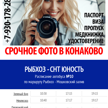
РЫБХОЗ - СНТ ЮНОСТЬ
Расписание автобуса
№10
по маршруту Рыбхоз - Мошковский залив
10:38
17:15
19:15
Зеленый Бор
10:40
17:17
19:17
Мехлесхоз
Первомайский