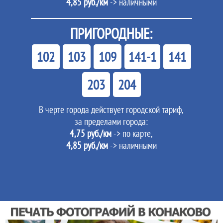
4,85 руб./км
-> наличными
ПРИГОРОДНЫЕ:
102
103
109
141-1
141
203
204
В черте города действует городской тариф,
за пределами города:
4,75 руб./км
-> по карте,
4,85 руб./км
-> наличными