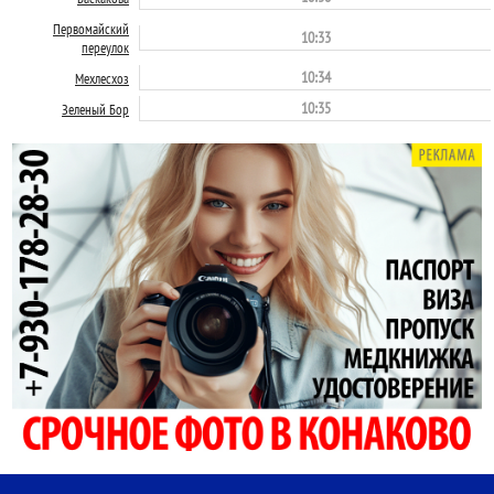
Первомайский
10:33
переулок
10:34
Мехлесхоз
10:35
Зеленый Бор