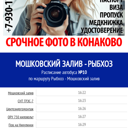
МОШКОВСКИЙ ЗАЛИВ - РЫБХОЗ
Расписание автобуса
№10
по маршруту Рыбхоз - Мошковский залив
16:22
Мошковский залив
16:23
СНТ ГРЭС-7
16:26
Центрэнергомонтаж
16:27
ОРУ 750 киловольт
16:29
Пов. на Никулинки