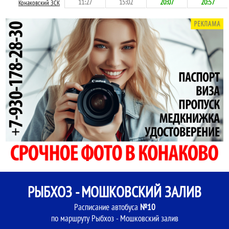
11:27
15:02
20:07
20:57
Конаковский ЗСК
РЫБХОЗ - МОШКОВСКИЙ ЗАЛИВ
Расписание автобуса
№10
по маршруту Рыбхоз - Мошковский залив