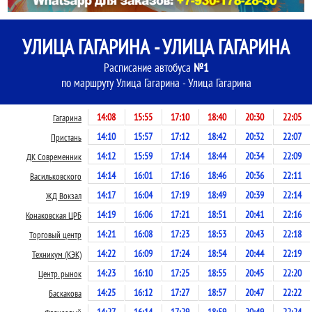
УЛИЦА ГАГАРИНА - УЛИЦА ГАГАРИНА
Расписание автобуса
№1
по маршруту Улица Гагарина - Улица Гагарина
14:08
15:55
17:10
18:40
20:30
22:05
Гагарина
14:10
15:57
17:12
18:42
20:32
22:07
Пристань
14:12
15:59
17:14
18:44
20:34
22:09
ДК Современник
14:14
16:01
17:16
18:46
20:36
22:11
Васильковского
14:17
16:04
17:19
18:49
20:39
22:14
ЖД Вокзал
14:19
16:06
17:21
18:51
20:41
22:16
Конаковская ЦРБ
14:21
16:08
17:23
18:53
20:43
22:18
Торговый центр
14:22
16:09
17:24
18:54
20:44
22:19
Техникум (КЭК)
14:23
16:10
17:25
18:55
20:45
22:20
Центр. рынок
14:25
16:12
17:27
18:57
20:47
22:22
Баскакова