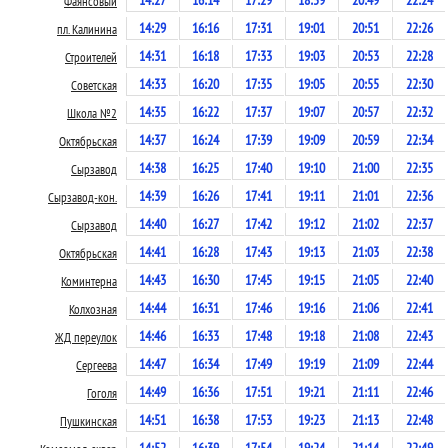
14:27
16:14
17:29
18:59
20:49
22:24
Фаянсовый
14:29
16:16
17:31
19:01
20:51
22:26
пл. Калинина
14:31
16:18
17:33
19:03
20:53
22:28
Строителей
14:33
16:20
17:35
19:05
20:55
22:30
Советская
14:35
16:22
17:37
19:07
20:57
22:32
Школа №2
14:37
16:24
17:39
19:09
20:59
22:34
Октябрьская
14:38
16:25
17:40
19:10
21:00
22:35
Сырзавод
14:39
16:26
17:41
19:11
21:01
22:36
Сырзавод-кон.
14:40
16:27
17:42
19:12
21:02
22:37
Сырзавод
14:41
16:28
17:43
19:13
21:03
22:38
Октябрьская
14:43
16:30
17:45
19:15
21:05
22:40
Коминтерна
14:44
16:31
17:46
19:16
21:06
22:41
Колхозная
14:46
16:33
17:48
19:18
21:08
22:43
ЖД переулок
14:47
16:34
17:49
19:19
21:09
22:44
Сергеева
14:49
16:36
17:51
19:21
21:11
22:46
Гоголя
14:51
16:38
17:53
19:23
21:13
22:48
Пушкинская