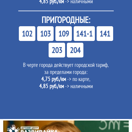
4,85 руб./км
-> наличными
ПРИГОРОДНЫЕ:
102
103
109
141-1
141
203
204
В черте города действует городской тариф,
за пределами города:
4,75 руб./км
-> по карте,
4,85 руб./км
-> наличными