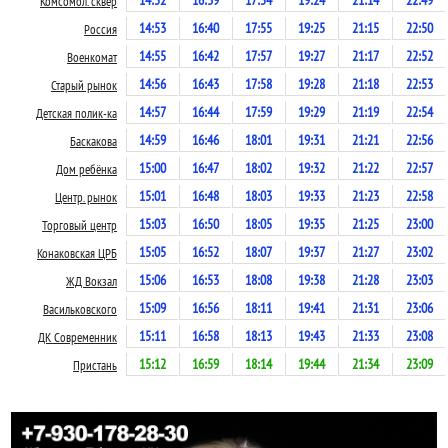
14:52
16:39
17:54
19:24
21:14
22:49
Комсомол. сквер
14:53
16:40
17:55
19:25
21:15
22:50
Россия
14:55
16:42
17:57
19:27
21:17
22:52
Военкомат
14:56
16:43
17:58
19:28
21:18
22:53
Старый рынок
14:57
16:44
17:59
19:29
21:19
22:54
Детская полик-ка
14:59
16:46
18:01
19:31
21:21
22:56
Баскакова
15:00
16:47
18:02
19:32
21:22
22:57
Дом ребёнка
15:01
16:48
18:03
19:33
21:23
22:58
Центр. рынок
15:03
16:50
18:05
19:35
21:25
23:00
Торговый центр
15:05
16:52
18:07
19:37
21:27
23:02
Конаковская ЦРБ
15:06
16:53
18:08
19:38
21:28
23:03
ЖД Вокзал
15:09
16:56
18:11
19:41
21:31
23:06
Васильковского
15:11
16:58
18:13
19:43
21:33
23:08
ДК Современник
15:12
16:59
18:14
19:44
21:34
23:09
Пристань