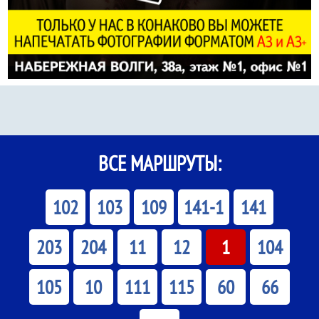
ВСЕ МАРШРУТЫ:
102
103
109
141-1
141
203
204
11
12
1
104
105
10
111
115
60
66