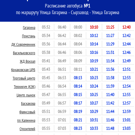
Расписание автобуса
№1
по маршруту Улица Гагарина - Сырзавод - Улица Гагарина
05:32
06:40
08:00
10:10
11:25
12:40
Гагарина
05:34
06:42
08:02
10:12
11:27
12:42
Пристань
05:36
06:44
08:04
10:14
11:29
12:44
ДК Современник
05:38
06:46
08:06
10:16
11:31
12:46
Васильковского
05:41
06:49
08:09
10:19
11:34
12:49
ЖД Вокзал
05:43
06:51
08:11
10:21
11:36
12:51
Конаковская ЦРБ
05:45
06:53
08:13
10:23
11:38
12:53
Торговый центр
05:46
06:54
08:14
10:24
11:39
12:54
Техникум (КЭК)
05:47
06:55
08:15
10:25
11:40
12:55
Центр. рынок
05:49
06:57
08:17
10:27
11:42
12:57
Баскакова
05:51
06:59
08:19
10:29
11:44
12:59
Фаянсовый
05:53
07:01
08:21
10:31
11:46
13:01
пл. Калинина
05:55
07:03
08:23
10:33
11:48
13:03
Строителей