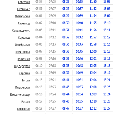
05:57
07:05
08:25
10:35
11:50
13:05
Советская
05:59
07:07
08:27
10:37
11:52
13:07
Школа №2
06:01
07:09
08:29
10:39
11:54
13:09
Октябрьская
06:02
07:10
08:30
10:40
11:55
13:10
Сырзавод
06:03
07:11
08:31
10:41
11:56
13:11
Сырзавод-кон.
06:04
07:12
08:32
10:42
11:57
13:12
Сырзавод
06:05
07:13
08:33
10:43
11:58
13:13
Октябрьская
06:07
07:15
08:35
10:45
12:00
13:15
Коминтерна
06:08
07:16
08:36
10:46
12:01
13:16
Колхозная
06:10
07:18
08:38
10:48
12:03
13:18
ЖД переулок
06:11
07:19
08:39
10:49
12:04
13:19
Сергеева
06:13
07:21
08:41
10:51
12:06
13:21
Гоголя
06:15
07:23
08:43
10:53
12:08
13:23
Пушкинская
06:16
07:24
08:44
10:54
12:09
13:24
Комсомол. сквер
06:17
07:25
08:45
10:55
12:10
13:25
Россия
06:19
07:27
08:47
10:57
12:12
13:27
Военкомат