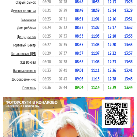
06:20
07:28
08:48
10:58
12:13
13:28
Старый рынок
06:21
07:29
08:49
10:59
12:14
13:29
Детская полик-ка
06:23
07:31
08:51
11:01
12:16
13:31
Баскакова
06:24
07:32
08:52
11:02
12:17
13:32
Дом ребёнка
06:25
07:33
08:53
11:03
12:18
13:33
Центр. рынок
06:27
07:35
08:55
11:05
12:20
13:35
Торговый центр
06:29
07:37
08:57
11:07
12:22
13:37
Конаковская ЦРБ
06:30
07:38
08:58
11:08
12:23
13:38
ЖД Вокзал
06:33
07:41
09:01
11:11
12:26
13:41
Васильковского
06:35
07:43
09:03
11:13
12:28
13:43
ДК Современник
06:36
07:44
09:04
11:14
12:29
13:44
Пристань