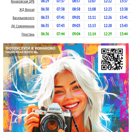
06:29
07:37
08:57
11:07
12:22
13:37
Конаковская ЦРБ
06:30
07:38
08:58
11:08
12:23
13:38
ЖД Вокзал
06:33
07:41
09:01
11:11
12:26
13:41
Васильковского
06:35
07:43
09:03
11:13
12:28
13:43
ДК Современник
06:36
07:44
09:04
11:14
12:29
13:44
Пристань