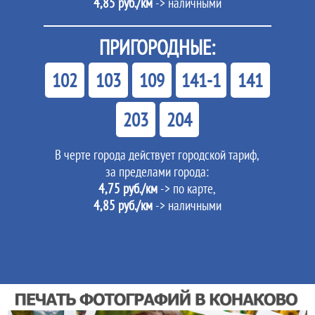
4,85 руб./км
-> наличными
ПРИГОРОДНЫЕ:
102
103
109
141-1
141
203
204
В черте города действует городской тариф,
за пределами города:
4,75 руб./км
-> по карте,
4,85 руб./км
-> наличными