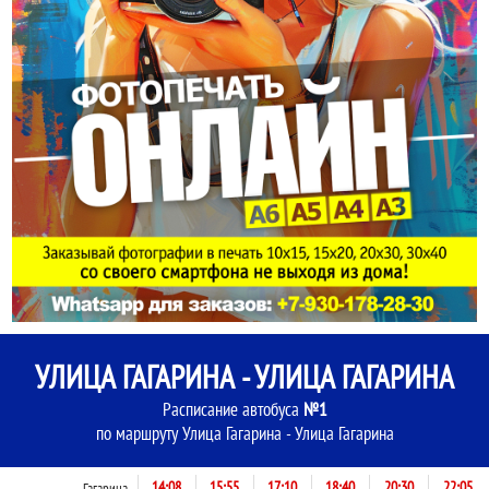
УЛИЦА ГАГАРИНА - УЛИЦА ГАГАРИНА
Расписание автобуса
№1
по маршруту Улица Гагарина - Улица Гагарина
14:08
15:55
17:10
18:40
20:30
22:05
Гагарина