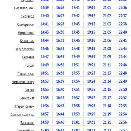
14:39
16:26
17:41
19:11
21:01
22:36
Сырзавод-кон.
14:40
16:27
17:42
19:12
21:02
22:37
Сырзавод
14:41
16:28
17:43
19:13
21:03
22:38
Октябрьская
14:43
16:30
17:45
19:15
21:05
22:40
Коминтерна
14:44
16:31
17:46
19:16
21:06
22:41
Колхозная
14:46
16:33
17:48
19:18
21:08
22:43
ЖД переулок
14:47
16:34
17:49
19:19
21:09
22:44
Сергеева
14:49
16:36
17:51
19:21
21:11
22:46
Гоголя
14:51
16:38
17:53
19:23
21:13
22:48
Пушкинская
14:52
16:39
17:54
19:24
21:14
22:49
Комсомол. сквер
14:53
16:40
17:55
19:25
21:15
22:50
Россия
14:55
16:42
17:57
19:27
21:17
22:52
Военкомат
14:56
16:43
17:58
19:28
21:18
22:53
Старый рынок
14:57
16:44
17:59
19:29
21:19
22:54
Детская полик-ка
14:59
16:46
18:01
19:31
21:21
22:56
Баскакова
15:00
16:47
18:02
19:32
21:22
22:57
Дом ребёнка