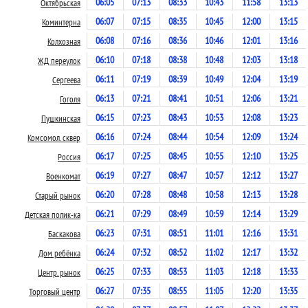
06:05
07:13
08:33
10:43
11:58
13:13
Октябрьская
06:07
07:15
08:35
10:45
12:00
13:15
Коминтерна
06:08
07:16
08:36
10:46
12:01
13:16
Колхозная
06:10
07:18
08:38
10:48
12:03
13:18
ЖД переулок
06:11
07:19
08:39
10:49
12:04
13:19
Сергеева
06:13
07:21
08:41
10:51
12:06
13:21
Гоголя
06:15
07:23
08:43
10:53
12:08
13:23
Пушкинская
06:16
07:24
08:44
10:54
12:09
13:24
Комсомол. сквер
06:17
07:25
08:45
10:55
12:10
13:25
Россия
06:19
07:27
08:47
10:57
12:12
13:27
Военкомат
06:20
07:28
08:48
10:58
12:13
13:28
Старый рынок
06:21
07:29
08:49
10:59
12:14
13:29
Детская полик-ка
06:23
07:31
08:51
11:01
12:16
13:31
Баскакова
06:24
07:32
08:52
11:02
12:17
13:32
Дом ребёнка
06:25
07:33
08:53
11:03
12:18
13:33
Центр. рынок
06:27
07:35
08:55
11:05
12:20
13:35
Торговый центр