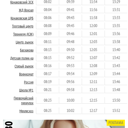
08:02
09:39
11:54
13:29
Конаковский ЗСК
08:04
09:41
11:56
13:31
ЖД Вокзал
08:06
09:43
11:58
13:33
Конаковская ЦРБ
08:08
09:45
12:00
13:35
Торговый центр
08:09
09:46
12:01
13:36
Техникум (КЭК)
08:11
09:48
12:03
13:38
Центр. рынок
08:13
09:50
12:05
13:40
Баскакова
08:15
09:52
12:07
13:42
Детская полик-ка
08:16
09:53
12:08
13:43
Старый рынок
08:17
09:54
12:09
13:44
Военкомат
08:19
09:56
12:11
13:46
Россия
08:21
09:58
12:13
13:48
Школа №1
Первомайский
08:23
10:00
12:15
13:50
переулок
08:25
10:02
12:17
13:52
Мехлесхоз