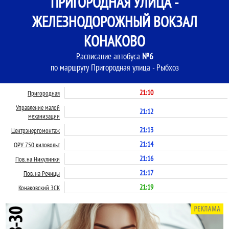
ПРИГОРОДНАЯ УЛИЦА -
ЖЕЛЕЗНОДОРОЖНЫЙ ВОКЗАЛ
КОНАКОВО
Расписание автобуса
№6
по маршруту Пригородная улица - Рыбхоз
21:10
Пригородная
Управление малой
21:12
механизации
21:13
Центрэнергомонтаж
21:14
ОРУ 750 киловольт
21:16
Пов. на Никулинки
21:17
Пов. на Речицы
21:19
Конаковский ЗСК