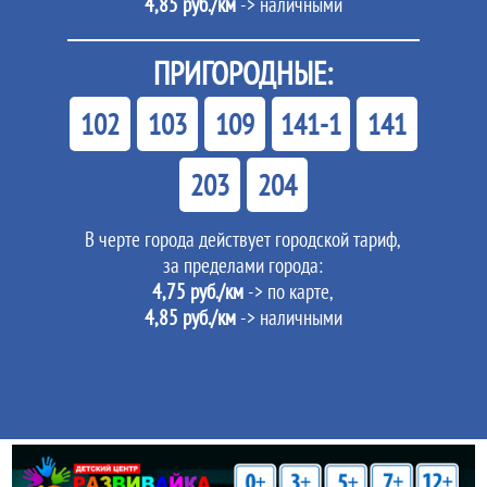
4,85 руб./км
-> наличными
ПРИГОРОДНЫЕ:
102
103
109
141-1
141
203
204
В черте города действует городской тариф,
за пределами города:
4,75 руб./км
-> по карте,
4,85 руб./км
-> наличными