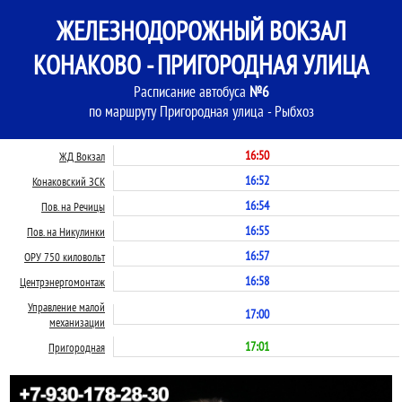
ЖЕЛЕЗНОДОРОЖНЫЙ ВОКЗАЛ
КОНАКОВО - ПРИГОРОДНАЯ УЛИЦА
Расписание автобуса
№6
по маршруту Пригородная улица - Рыбхоз
16:50
ЖД Вокзал
16:52
Конаковский ЗСК
16:54
Пов. на Речицы
16:55
Пов. на Никулинки
16:57
ОРУ 750 киловольт
16:58
Центрэнергомонтаж
Управление малой
17:00
механизации
17:01
Пригородная