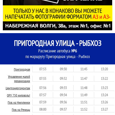
ПРИГОРОДНАЯ УЛИЦА - РЫБХОЗ
Расписание автобуса
№6
по маршруту Пригородная улица - Рыбхоз
07:53
09:30
11:45
13:20
Пригородная
Управление малой
07:55
09:32
11:47
13:22
механизации
07:56
09:33
11:48
13:23
Центрэнергомонтаж
07:57
09:34
11:49
13:24
ОРУ 750 киловольт
07:59
09:36
11:51
13:26
Пов. на Никулинки
08:00
09:37
11:52
13:27
Пов. на Речицы