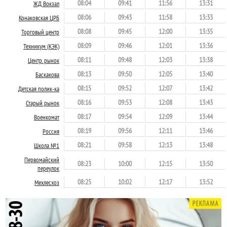
08:04
09:41
11:56
13:31
ЖД Вокзал
08:06
09:43
11:58
13:33
Конаковская ЦРБ
08:08
09:45
12:00
13:35
Торговый центр
08:09
09:46
12:01
13:36
Техникум (КЭК)
08:11
09:48
12:03
13:38
Центр. рынок
08:13
09:50
12:05
13:40
Баскакова
08:15
09:52
12:07
13:42
Детская полик-ка
08:16
09:53
12:08
13:43
Старый рынок
08:17
09:54
12:09
13:44
Военкомат
08:19
09:56
12:11
13:46
Россия
08:21
09:58
12:13
13:48
Школа №1
Первомайский
08:23
10:00
12:15
13:50
переулок
08:25
10:02
12:17
13:52
Мехлесхоз