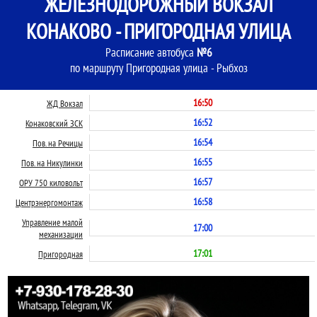
ЖЕЛЕЗНОДОРОЖНЫЙ ВОКЗАЛ
КОНАКОВО - ПРИГОРОДНАЯ УЛИЦА
Расписание автобуса
№6
по маршруту Пригородная улица - Рыбхоз
16:50
ЖД Вокзал
16:52
Конаковский ЗСК
16:54
Пов. на Речицы
16:55
Пов. на Никулинки
16:57
ОРУ 750 киловольт
16:58
Центрэнергомонтаж
Управление малой
17:00
механизации
17:01
Пригородная