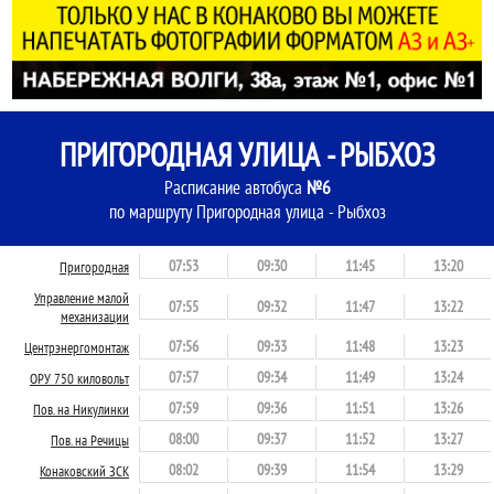
ПРИГОРОДНАЯ УЛИЦА - РЫБХОЗ
Расписание автобуса
№6
по маршруту Пригородная улица - Рыбхоз
07:53
09:30
11:45
13:20
Пригородная
Управление малой
07:55
09:32
11:47
13:22
механизации
07:56
09:33
11:48
13:23
Центрэнергомонтаж
07:57
09:34
11:49
13:24
ОРУ 750 киловольт
07:59
09:36
11:51
13:26
Пов. на Никулинки
08:00
09:37
11:52
13:27
Пов. на Речицы
08:02
09:39
11:54
13:29
Конаковский ЗСК