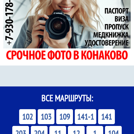
ВСЕ МАРШРУТЫ:
102
103
109
141-1
141
203
204
11
12
1
104