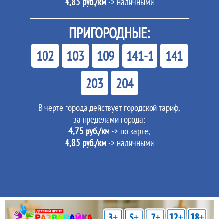
4,85 руб./км
-> наличными
ПРИГОРОДНЫЕ:
102
103
109
141-1
141
203
204
В черте города действует городской тариф,
за пределами города:
4,75 руб./км
-> по карте,
4,85 руб./км
-> наличными