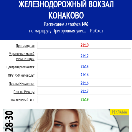
ЖЕЛЕЗНОДОРОЖНЫЙ ВОКЗАЛ
КОНАКОВО
Расписание автобуса
№6
по маршруту Пригородная улица - Рыбхоз
21:10
Пригородная
Управление малой
21:12
механизации
21:13
Центрэнергомонтаж
21:14
ОРУ 750 киловольт
21:16
Пов. на Никулинки
21:17
Пов. на Речицы
21:19
Конаковский ЗСК