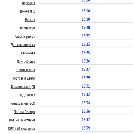
переулок
18:16
Школа №1
18:18
Россия
18:20
Военкомат
18:22
Старый рынок
18:23
Детская полик-ка
18:25
Баскакова
18:26
Дом ребёнка
18:27
Центр. рынок
18:29
Торговый центр
18:31
Конаковская ЦРБ
18:32
ЖД Вокзал
18:34
Конаковский ЗСК
18:36
Пов. на Речицы
18:37
Пов. на Никулинки
18:39
ОРУ 750 киловольт