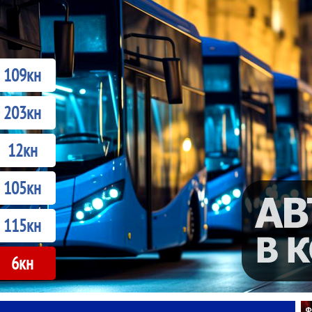
109кн
203кн
12кн
105кн
115кн
6кн