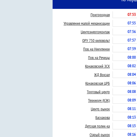
07:53
Пригородная
07:55
Управление малой механизации
07:56
Центрэнергомонтаж
07:57
ОРУ 750 киловольт
07:59
Пов. на Никулинки
08:00
Пов. на Речицы
08:02
Конаковский ЗСК
08:04
ЖД Вокзал
08:06
Конаковская ЦРБ
08:08
Торговый центр
08:09
Техникум (КЭК)
08:11
Центр. рынок
08:13
Баскакова
08:15
Детская полик-ка
08:16
Старый рынок