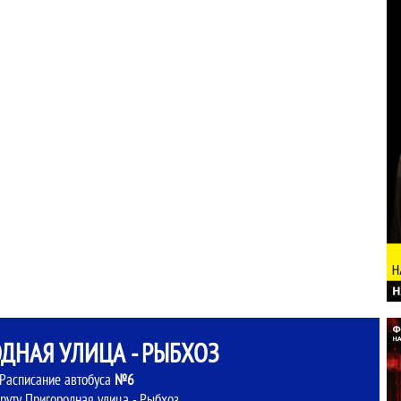
ДНАЯ УЛИЦА - РЫБХОЗ
Расписание автобуса
№6
руту Пригородная улица - Рыбхоз