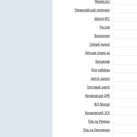
Мехлесхоз
Первомайский переулок
Школа №1
Россия
Военкомат
Старый рынок
Детская полик-ка
Баскакова
Дом ребёнка
Центр. рынок
Торговый центр
Конаковская ЦРБ
ЖД Вокзал
Конаковский ЗСК
Пов. на Речицы
Пов. на Никулинки