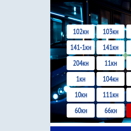
102кн
103кн
141-1кн
141кн
204кн
11кн
1кн
104кн
10кн
111кн
60кн
66кн