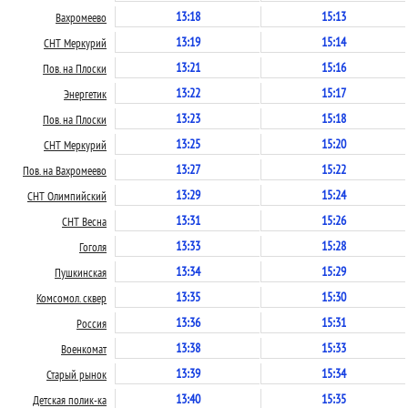
13:18
15:13
Вахромеево
13:19
15:14
СНТ Меркурий
13:21
15:16
Пов. на Плоски
13:22
15:17
Энергетик
13:23
15:18
Пов. на Плоски
13:25
15:20
СНТ Меркурий
13:27
15:22
Пов. на Вахромеево
13:29
15:24
СНТ Олимпийский
13:31
15:26
СНТ Весна
13:33
15:28
Гоголя
13:34
15:29
Пушкинская
13:35
15:30
Комсомол. сквер
13:36
15:31
Россия
13:38
15:33
Военкомат
13:39
15:34
Старый рынок
13:40
15:35
Детская полик-ка