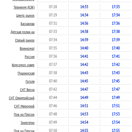
07:28
14:33
17:33
Техникум (КЭК)
07:29
14:34
17:34
Центр. рынок
07:31
14:36
17:36
Баскакова
07:33
14:38
17:38
Детская полик-ка
07:34
14:39
17:39
Старый рынок
07:35
14:40
17:40
Военкомат
07:36
14:41
17:41
Россия
07:37
14:42
17:42
Комсомол. сквер
07:38
14:43
17:43
Пушкинская
07:40
14:45
17:45
Гоголя
07:42
14:47
17:47
СНТ Весна
07:44
14:49
17:49
СНТ Олимпийский
07:46
14:51
17:51
СНТ Меркурий
07:48
14:53
17:53
Пов. на Плоски
07:49
14:54
17:54
Энергетик
07:50
14:55
17:55
Пов. на Плоски