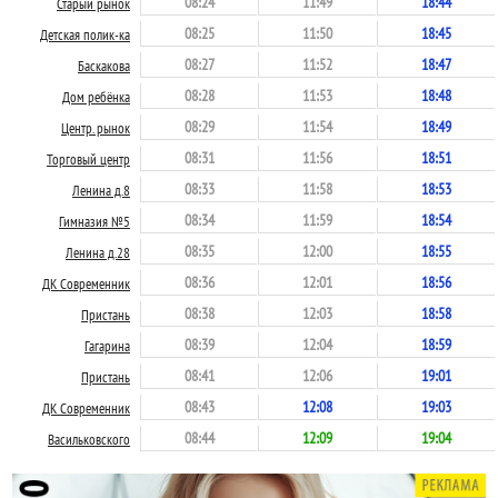
08:24
11:49
18:44
Старый рынок
08:25
11:50
18:45
Детская полик-ка
08:27
11:52
18:47
Баскакова
08:28
11:53
18:48
Дом ребёнка
08:29
11:54
18:49
Центр. рынок
08:31
11:56
18:51
Торговый центр
08:33
11:58
18:53
Ленина д.8
08:34
11:59
18:54
Гимназия №5
08:35
12:00
18:55
Ленина д.28
08:36
12:01
18:56
ДК Современник
08:38
12:03
18:58
Пристань
08:39
12:04
18:59
Гагарина
08:41
12:06
19:01
Пристань
08:43
12:08
19:03
ДК Современник
08:44
12:09
19:04
Васильковского