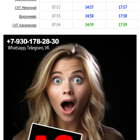
07:52
14:57
17:57
СНТ Меркурий
07:53
14:58
17:58
Вахромеево
07:54
14:59
17:59
СНТ Карачарово