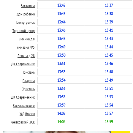
13:42
15:37
Баскакова
13:43
15:38
Дом ребёнка
13:44
15:39
Центр. рынок
13:46
15:41
Торговый центр
13:48
15:43
Ленина д.8
13:49
15:44
Гимназия №5
13:50
15:45
Ленина д.28
13:51
15:46
ДК Современник
13:53
15:48
Пристань
13:54
15:49
Гагарина
13:56
15:51
Пристань
13:58
15:53
ДК Современник
13:59
15:54
Васильковского
14:02
15:57
ЖД Вокзал
14:04
15:59
Конаковский ЗСК