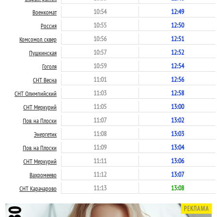
10:54
12:49
Военкомат
10:55
12:50
Россия
10:56
12:51
Комсомол. сквер
10:57
12:52
Пушкинская
10:59
12:54
Гоголя
11:01
12:56
СНТ Весна
11:03
12:58
СНТ Олимпийский
11:05
13:00
СНТ Меркурий
11:07
13:02
Пов. на Плоски
11:08
13:03
Энергетик
11:09
13:04
Пов. на Плоски
11:11
13:06
СНТ Меркурий
11:12
13:07
Вахромеево
11:13
13:08
СНТ Карачарово