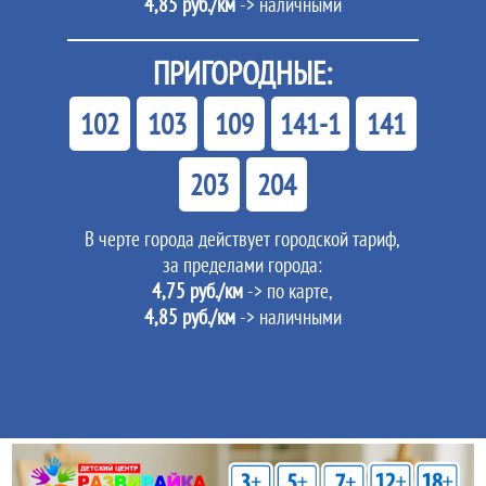
4,85 руб./км
-> наличными
ПРИГОРОДНЫЕ:
102
103
109
141-1
141
203
204
В черте города действует городской тариф,
за пределами города:
4,75 руб./км
-> по карте,
4,85 руб./км
-> наличными