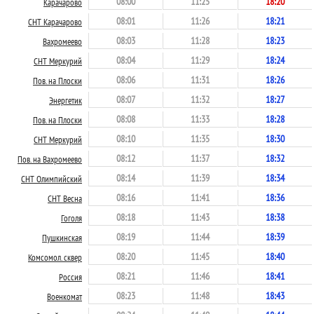
08:00
11:25
18:20
Карачарово
08:01
11:26
18:21
СНТ Карачарово
08:03
11:28
18:23
Вахромеево
08:04
11:29
18:24
СНТ Меркурий
08:06
11:31
18:26
Пов. на Плоски
08:07
11:32
18:27
Энергетик
08:08
11:33
18:28
Пов. на Плоски
08:10
11:35
18:30
СНТ Меркурий
08:12
11:37
18:32
Пов. на Вахромеево
08:14
11:39
18:34
СНТ Олимпийский
08:16
11:41
18:36
СНТ Весна
08:18
11:43
18:38
Гоголя
08:19
11:44
18:39
Пушкинская
08:20
11:45
18:40
Комсомол. сквер
08:21
11:46
18:41
Россия
08:23
11:48
18:43
Военкомат