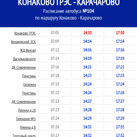
КОНАКОВО ГРЭС - КАРАЧАРОВО
Расписание автобуса
№104
по маршруту Конаково - Карачарово
07:05
14:10
17:10
Конаково ГРЭС
07:09
14:14
17:14
Конаковский ЗСК
07:11
14:16
17:16
ЖД Вокзал
07:14
14:19
17:19
Васильковского
07:16
14:21
17:21
ДК Современник
07:18
14:23
17:23
Пристань
07:19
14:24
17:24
Гагарина
07:21
14:26
17:26
Пристань
07:22
14:27
17:27
ДК Современник
07:23
14:28
17:28
Ленина д.28
07:24
14:29
17:29
Гимназия №5
07:26
14:31
17:31
Ленина д.8
07:27
14:32
17:32
Торговый центр