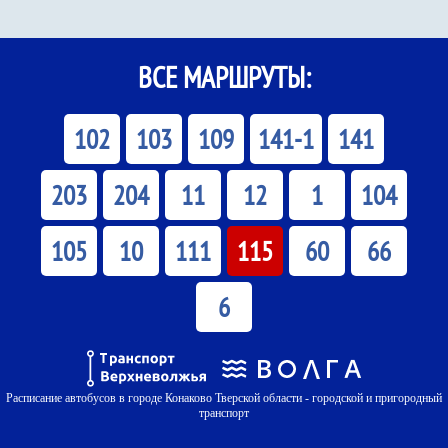
ВСЕ МАРШРУТЫ:
102
103
109
141-1
141
203
204
11
12
1
104
105
10
111
115
60
66
6
Расписание автобусов в городе Конаково Тверской области - городской и пригородный
транспорт