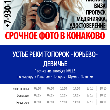
УСТЬЕ РЕКИ ТОПОРОК - ЮРЬЕВО-
ДЕВИЧЬЕ
Расписание автобуса
№115
по маршруту Устье реки Топорок - Юрьево-Девичье
08:10
09:10
13:10
14:10
17:10
18:10
Устье Топорка
08:15
09:15
13:15
14:15
17:15
18:15
Орешково
08:18
09:18
13:18
14:18
17:18
18:18
Новенькое