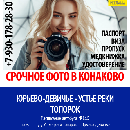
ЮРЬЕВО-ДЕВИЧЬЕ - УСТЬЕ РЕКИ
ТОПОРОК
Расписание автобуса
№115
по маршруту Устье реки Топорок - Юрьево-Девичье