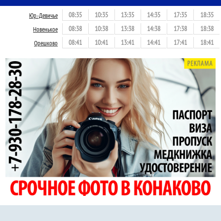
08:35
10:35
13:35
14:35
17:35
18:35
Юр.-Девичье
08:38
10:38
13:38
14:38
17:38
18:38
Новенькое
08:41
10:41
13:41
14:41
17:41
18:41
Орешково