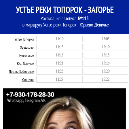
УСТЬЕ РЕКИ ТОПОРОК - ЗАГОРЬЕ
Расписание автобуса
№115
по маршруту Устье реки Топорок - Юрьево-Девичье
11:10
15:05
Устье Топорка
11:15
15:10
Орешково
11:18
15:13
Новенькое
11:21
15:16
Юр.-Девичье
11:25
15:20
Пов. на Заборовье
11:27
15:22
Юрятино