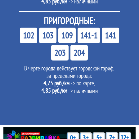
4,85 руб./км
-> наличными
ПРИГОРОДНЫЕ:
102
103
109
141-1
141
203
204
В черте города действует городской тариф,
за пределами города:
4,75 руб./км
-> по карте,
4,85 руб./км
-> наличными