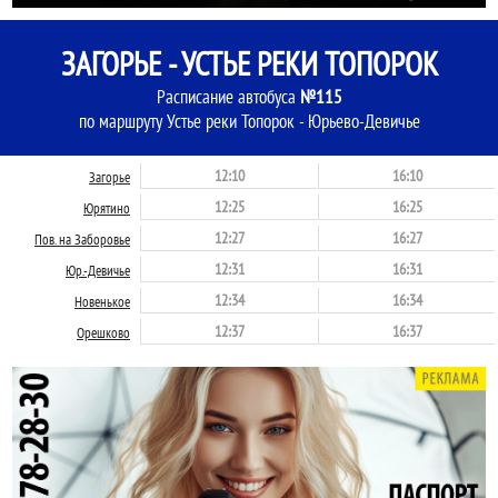
ЗАГОРЬЕ - УСТЬЕ РЕКИ ТОПОРОК
Расписание автобуса
№115
по маршруту Устье реки Топорок - Юрьево-Девичье
12:10
16:10
Загорье
12:25
16:25
Юрятино
12:27
16:27
Пов. на Заборовье
12:31
16:31
Юр.-Девичье
12:34
16:34
Новенькое
12:37
16:37
Орешково